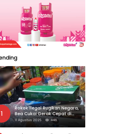
ending
Rokok Ilegal Rugikan Negara,
1
Bea Cukai Gerak Cepat di
Giripurno
11 Agustus 2025
446