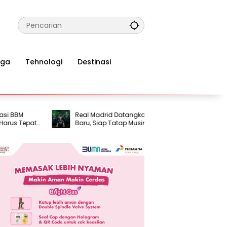
aga
Tehnologi
Destinasi
M
Real Madrid Datangkan Enam Pemain
ASD
Tepat
Baru, Siap Tatap Musim 2026/2027
Ket
Per