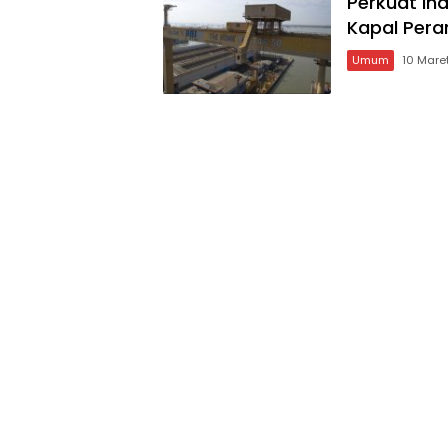
Perkuat In
Kapal Pera
Umum
10 Mare