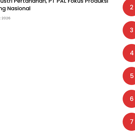
dustri Pertahanan, PT PAL Fokus Produksi
2
ng Nasional
t 2026
3
4
5
6
7