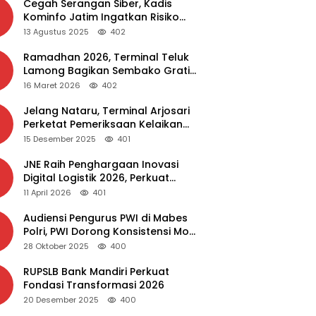
Cegah Serangan Siber, Kadis
Kominfo Jatim Ingatkan Risiko
Malware dari Aplikasi Bajakan
13 Agustus 2025
402
Ramadhan 2026, Terminal Teluk
Lamong Bagikan Sembako Gratis
dan Takjil untuk Masyarakat
16 Maret 2026
402
Jelang Nataru, Terminal Arjosari
Perketat Pemeriksaan Kelaikan
Bus
15 Desember 2025
401
JNE Raih Penghargaan Inovasi
Digital Logistik 2026, Perkuat
Transformasi Layanan
11 April 2026
401
Audiensi Pengurus PWI di Mabes
Polri, PWI Dorong Konsistensi MoU
Dewan Pers – Polri
28 Oktober 2025
400
RUPSLB Bank Mandiri Perkuat
Fondasi Transformasi 2026
20 Desember 2025
400