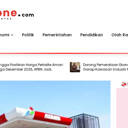
nomi
Politik
Pemerintahan
Pendidikan
Olah R
ikan Harga Pertalite Aman
Dorong Pemerataan Ekonomi, Pemer
er 2026, APBN Jadi
Garap Kawasan Industri Pertama di
Tengah Gejolak Global
Madura