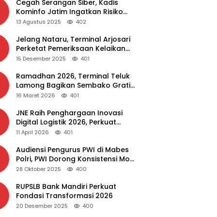
Cegah Serangan Siber, Kadis
Kominfo Jatim Ingatkan Risiko
Malware dari Aplikasi Bajakan
13 Agustus 2025
402
Jelang Nataru, Terminal Arjosari
Perketat Pemeriksaan Kelaikan
Bus
15 Desember 2025
401
Ramadhan 2026, Terminal Teluk
Lamong Bagikan Sembako Gratis
dan Takjil untuk Masyarakat
16 Maret 2026
401
JNE Raih Penghargaan Inovasi
Digital Logistik 2026, Perkuat
Transformasi Layanan
11 April 2026
401
Audiensi Pengurus PWI di Mabes
Polri, PWI Dorong Konsistensi MoU
Dewan Pers – Polri
28 Oktober 2025
400
RUPSLB Bank Mandiri Perkuat
Fondasi Transformasi 2026
20 Desember 2025
400