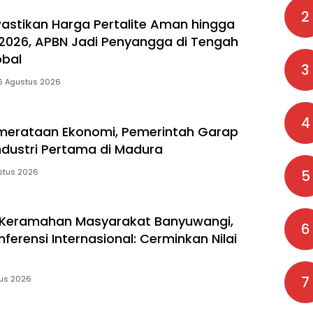
Cerminkan Nilai
2
Islami
Pastikan Harga Pertalite Aman hingga
026, APBN Jadi Penyangga di Tengah
obal
3
6 Agustus 2026
4
merataan Ekonomi, Pemerintah Garap
dustri Pertama di Madura
stus 2026
5
 Keramahan Masyarakat Banyuwangi,
6
ferensi Internasional: Cerminkan Nilai
7
us 2026