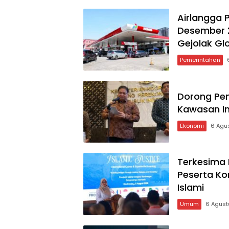
Tengah Gejolak
Global
Airlangga 
Desember 2
Gejolak Gl
Pemerintahan
Dorong Pe
Kawasan In
Ekonomi
6 Agu
Terkesima
Peserta Kon
Islami
Umum
6 Agust
Jatim.idnzone.com