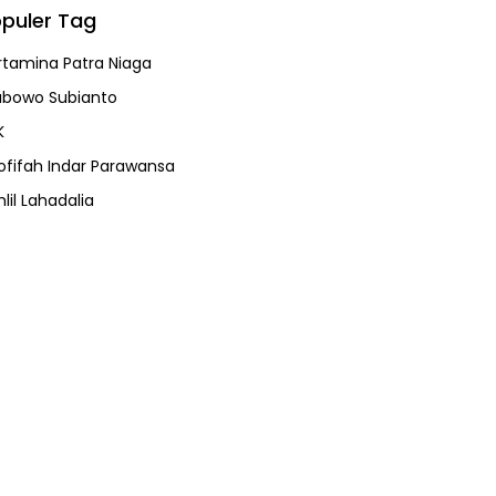
puler Tag
rtamina Patra Niaga
abowo Subianto
K
ofifah Indar Parawansa
lil Lahadalia