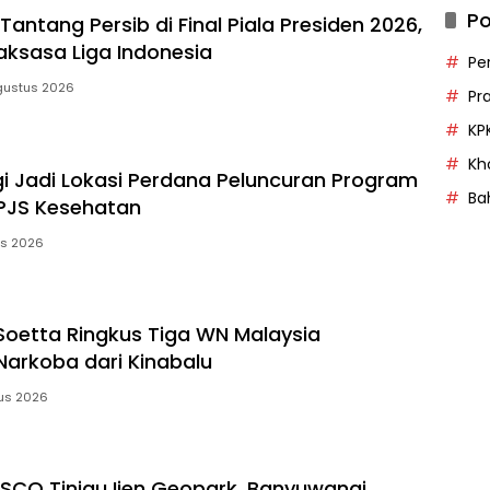
Po
antang Persib di Final Piala Presiden 2026,
aksasa Liga Indonesia
Pe
gustus 2026
Pr
KP
Kh
 Jadi Lokasi Perdana Peluncuran Program
Bah
PJS Kesehatan
us 2026
Soetta Ringkus Tiga WN Malaysia
arkoba dari Kinabalu
us 2026
SCO Tinjau Ijen Geopark, Banyuwangi