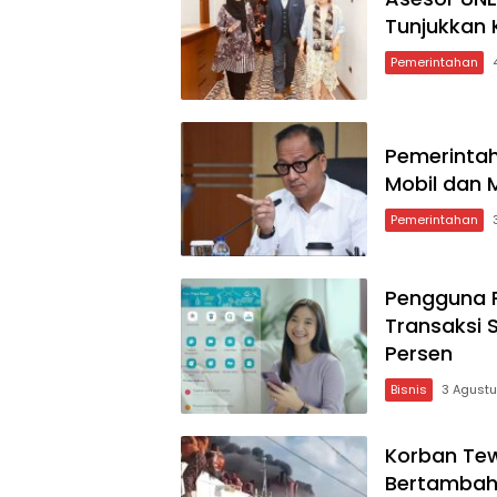
Tunjukkan
Pemerintahan
Pemerintah
Mobil dan 
Pemerintahan
Pengguna P
Transaksi 
Persen
Bisnis
3 Agust
Korban Tew
Bertambah 