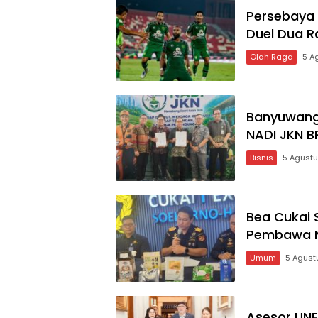
Persebaya T
Duel Dua R
Olah Raga
5 A
Banyuwangi
NADI JKN B
Bisnis
5 Agust
Bea Cukai 
Pembawa N
Umum
5 Agust
Asesor UNE