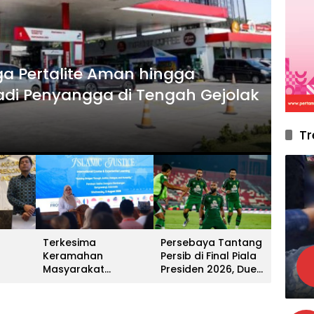
ga Pertalite Aman hingga
Ekono
adi Penyangga di Tengah Gejolak
Dor
Kaw
Tr
6 Agus
Terkesima
Persebaya Tantang
Keramahan
Persib di Final Piala
Masyarakat
Presiden 2026, Duel
arap
Banyuwangi,
Dua Raksasa Liga
tri
Peserta Konferensi
Indonesia
adura
Internasional: