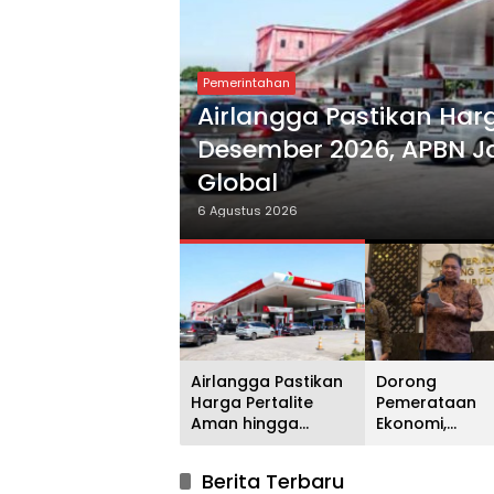
Pemerintahan
Airlangga Pastikan Har
Desember 2026, APBN J
Global
6 Agustus 2026
Airlangga Pastikan
Dorong
Harga Pertalite
Pemerataan
Aman hingga
Ekonomi,
Desember 2026,
Pemerintah G
APBN Jadi
Kawasan Indus
Berita Terbaru
Penyangga di
Pertama di M