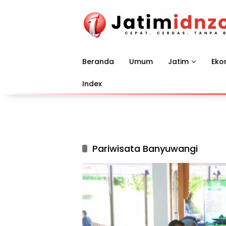
Langsung
ke
konten
Beranda
Umum
Jatim
Eko
Index
Pariwisata Banyuwangi