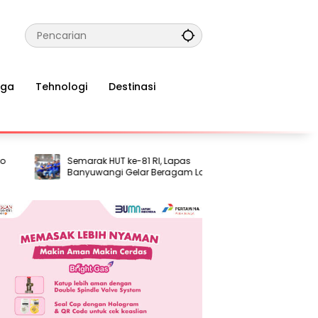
aga
Tehnologi
Destinasi
Semarak HUT ke-81 RI, Lapas
Komnas HAM:
Banyuwangi Gelar Beragam Lomba
Semakin Me
bagi Warga Binaan
Hak Dasar