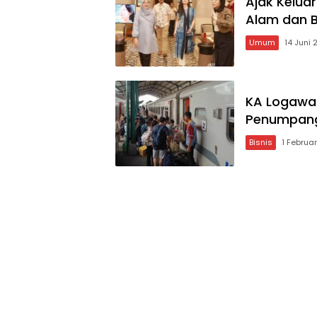
Ajak Keluar
Alam dan 
Umum
14 Juni
KA Logawa 
Penumpang
Bisnis
1 Februa