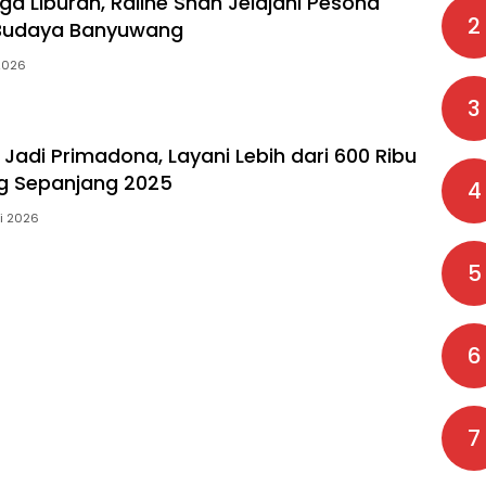
ga Liburan, Raline Shah Jelajahi Pesona
2
Budaya Banyuwang
 2026
3
Jadi Primadona, Layani Lebih dari 600 Ribu
 Sepanjang 2025
4
ri 2026
5
6
7