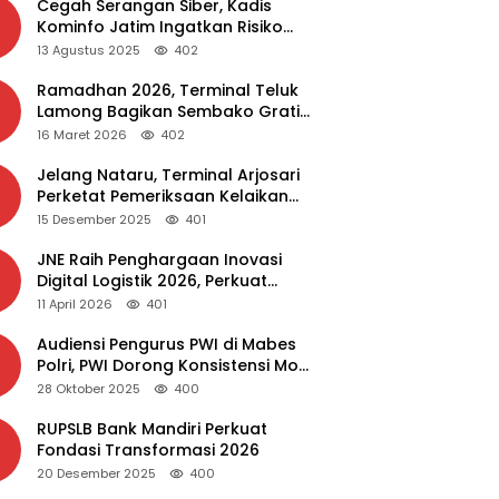
Cegah Serangan Siber, Kadis
Kominfo Jatim Ingatkan Risiko
Malware dari Aplikasi Bajakan
13 Agustus 2025
402
Ramadhan 2026, Terminal Teluk
Lamong Bagikan Sembako Gratis
dan Takjil untuk Masyarakat
16 Maret 2026
402
Jelang Nataru, Terminal Arjosari
Perketat Pemeriksaan Kelaikan
Bus
15 Desember 2025
401
JNE Raih Penghargaan Inovasi
Digital Logistik 2026, Perkuat
Transformasi Layanan
11 April 2026
401
Audiensi Pengurus PWI di Mabes
Polri, PWI Dorong Konsistensi MoU
Dewan Pers – Polri
28 Oktober 2025
400
RUPSLB Bank Mandiri Perkuat
Fondasi Transformasi 2026
20 Desember 2025
400