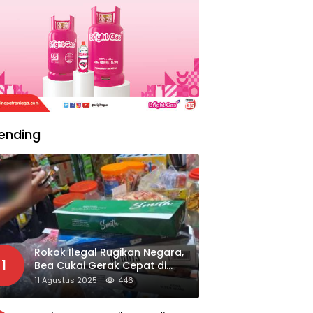
ending
Rokok Ilegal Rugikan Negara,
1
Bea Cukai Gerak Cepat di
Giripurno
11 Agustus 2025
446