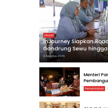
Umum
InJourney Siapkan Roa
Gandrung Sewu hingga
2 Agustus 2026
Menteri Pa
Pembangun
Pemerintahan