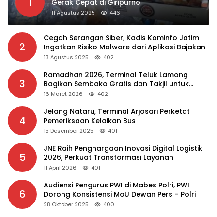
1
Gerak Cepat di Giripurno
11 Agustus 2025
446
Cegah Serangan Siber, Kadis Kominfo Jatim
2
Ingatkan Risiko Malware dari Aplikasi Bajakan
13 Agustus 2025
402
Ramadhan 2026, Terminal Teluk Lamong
3
Bagikan Sembako Gratis dan Takjil untuk
Masyarakat
16 Maret 2026
402
Jelang Nataru, Terminal Arjosari Perketat
4
Pemeriksaan Kelaikan Bus
15 Desember 2025
401
JNE Raih Penghargaan Inovasi Digital Logistik
5
2026, Perkuat Transformasi Layanan
11 April 2026
401
Audiensi Pengurus PWI di Mabes Polri, PWI
6
Dorong Konsistensi MoU Dewan Pers – Polri
28 Oktober 2025
400