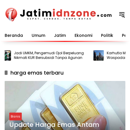
Langsung
ke
konten
Beranda
Umum
Jatim
Ekonomi
Politik
Pem
Jadi UMKM, Pengemudi Ojol Berpeluang
Karhutla Mengin
Nikmati KUR Bersubsidi Tanpa Agunan
Waspadai Seju
Kebakaran
harga emas terbaru
Bisnis
Update Harga Emas Antam