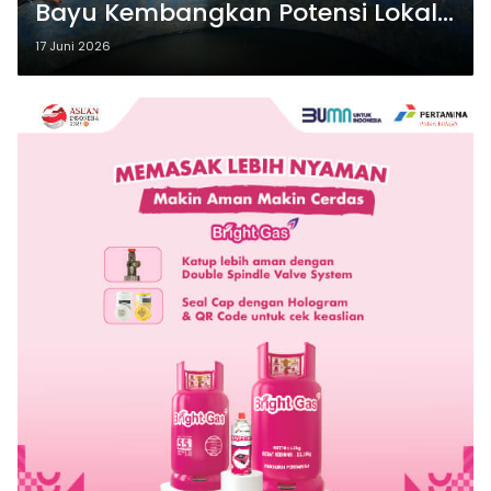
Bayu Kembangkan Potensi Lokal
Lewat Baktiku Negeriku
17 Juni 2026