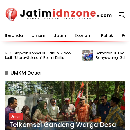
Langsung
ke
konten
Beranda
Umum
Jatim
Ekonomi
Politik
Pem
NGU Siapkan Konser 30 Tahun, Video
Semarak HUT ke-81 RI,
usik “Utara-Selatan” Resmi Dirilis
Banyuwangi Gelar B
bagi Warga Binaan
UMKM Desa
Umum
Telkomsel Gandeng Warga Desa