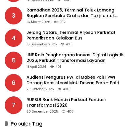
Ramadhan 2026, Terminal Teluk Lamong
3
Bagikan Sembako Gratis dan Takjil untuk
Masyarakat
16 Maret 2026
402
Jelang Nataru, Terminal Arjosari Perketat
4
Pemeriksaan Kelaikan Bus
15 Desember 2025
401
JNE Raih Penghargaan Inovasi Digital Logistik
5
2026, Perkuat Transformasi Layanan
11 April 2026
401
Audiensi Pengurus PWI di Mabes Polri, PWI
6
Dorong Konsistensi MoU Dewan Pers – Polri
28 Oktober 2025
400
RUPSLB Bank Mandiri Perkuat Fondasi
7
Transformasi 2026
20 Desember 2025
400
Populer Tag