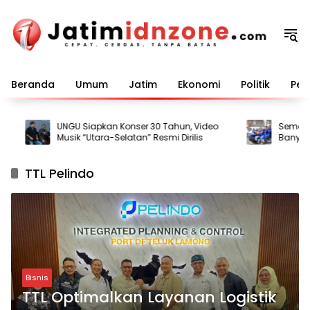
Langsung
ke
konten
Beranda
Umum
Jatim
Ekonomi
Politik
Pem
UNGU Siapkan Konser 30 Tahun, Video
Semarak HU
Musik “Utara-Selatan” Resmi Dirilis
Banyuwan
bagi Warg
TTL Pelindo
Bisnis
TTL Optimalkan Layanan Logistik