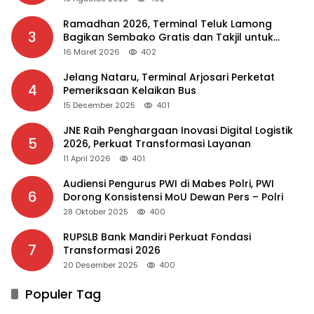
Ramadhan 2026, Terminal Teluk Lamong
3
Bagikan Sembako Gratis dan Takjil untuk
Masyarakat
16 Maret 2026
402
Jelang Nataru, Terminal Arjosari Perketat
4
Pemeriksaan Kelaikan Bus
15 Desember 2025
401
JNE Raih Penghargaan Inovasi Digital Logistik
5
2026, Perkuat Transformasi Layanan
11 April 2026
401
Audiensi Pengurus PWI di Mabes Polri, PWI
6
Dorong Konsistensi MoU Dewan Pers – Polri
28 Oktober 2025
400
RUPSLB Bank Mandiri Perkuat Fondasi
7
Transformasi 2026
20 Desember 2025
400
Populer Tag