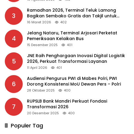
Ramadhan 2026, Terminal Teluk Lamong
3
Bagikan Sembako Gratis dan Takjil untuk
Masyarakat
16 Maret 2026
402
Jelang Nataru, Terminal Arjosari Perketat
4
Pemeriksaan Kelaikan Bus
15 Desember 2025
401
JNE Raih Penghargaan Inovasi Digital Logistik
5
2026, Perkuat Transformasi Layanan
11 April 2026
401
Audiensi Pengurus PWI di Mabes Polri, PWI
6
Dorong Konsistensi MoU Dewan Pers – Polri
28 Oktober 2025
400
RUPSLB Bank Mandiri Perkuat Fondasi
7
Transformasi 2026
20 Desember 2025
400
Populer Tag