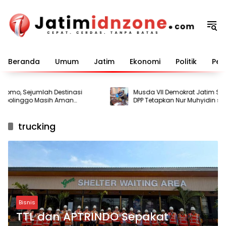
Langsung
ke
konten
Beranda
Umum
Jatim
Ekonomi
Politik
Pem
omo, Sejumlah Destinasi
Musda VII Demokrat Jatim Siap Di
bolinggo Masih Aman
DPP Tetapkan Nur Muhyidin seba
Ketua OC
trucking
Bisnis
TTL dan APTRINDO Sepakat