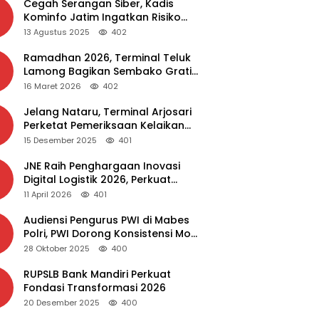
Cegah Serangan Siber, Kadis
Kominfo Jatim Ingatkan Risiko
Malware dari Aplikasi Bajakan
13 Agustus 2025
402
Ramadhan 2026, Terminal Teluk
Lamong Bagikan Sembako Gratis
dan Takjil untuk Masyarakat
16 Maret 2026
402
Jelang Nataru, Terminal Arjosari
Perketat Pemeriksaan Kelaikan
Bus
15 Desember 2025
401
JNE Raih Penghargaan Inovasi
Digital Logistik 2026, Perkuat
Transformasi Layanan
11 April 2026
401
Audiensi Pengurus PWI di Mabes
Polri, PWI Dorong Konsistensi MoU
Dewan Pers – Polri
28 Oktober 2025
400
RUPSLB Bank Mandiri Perkuat
Fondasi Transformasi 2026
20 Desember 2025
400