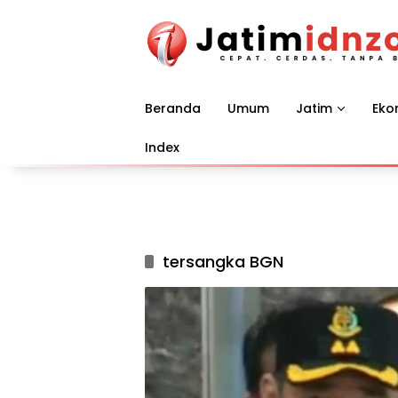
Langsung
ke
konten
Beranda
Umum
Jatim
Eko
Index
tersangka BGN