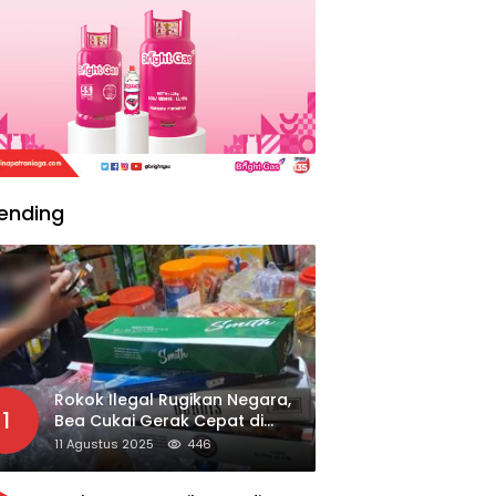
ending
Rokok Ilegal Rugikan Negara,
1
Bea Cukai Gerak Cepat di
Giripurno
11 Agustus 2025
446