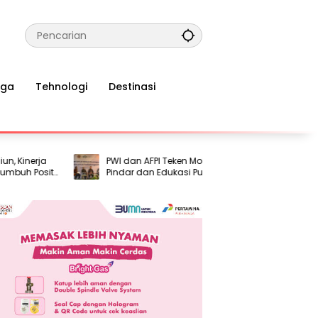
aga
Tehnologi
Destinasi
erja
PWI dan AFPI Teken MoU, Perkuat Literasi
Air
Positif
Pindar dan Edukasi Publik Cegah Pinjol
hin
gital
Ilegal
Pen