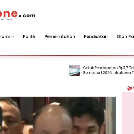
nomi
Politik
Pemerintahan
Pendidikan
Olah R
Cetak Pendapatan Rp7,7 Triliun, Kin
Semester I 2026 InfraNexia Tumbuh 
dan Perkuat Daya Saing Industri Di