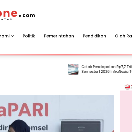
nomi
Politik
Pemerintahan
Pendidikan
Olah R
Cetak Pendapatan Rp7,7 Triliun, Kin
Semester I 2026 InfraNexia Tumbuh 
dan Perkuat Daya Saing Industri Di