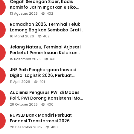
Cegah Serangan Siber, Kadis
Kominfo Jatim Ingatkan Risiko
Malware dari Aplikasi Bajakan
13 Agustus 2025
402
Ramadhan 2026, Terminal Teluk
Lamong Bagikan Sembako Gratis
dan Takjil untuk Masyarakat
16 Maret 2026
402
Jelang Nataru, Terminal Arjosari
Perketat Pemeriksaan Kelaikan
Bus
15 Desember 2025
401
JNE Raih Penghargaan Inovasi
Digital Logistik 2026, Perkuat
Transformasi Layanan
11 April 2026
401
Audiensi Pengurus PWI di Mabes
Polri, PWI Dorong Konsistensi MoU
Dewan Pers – Polri
28 Oktober 2025
400
RUPSLB Bank Mandiri Perkuat
Fondasi Transformasi 2026
20 Desember 2025
400