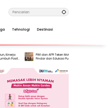
aga
Tehnologi
Destinasi
erja
PWI dan AFPI Teken MoU, Perkuat Literasi
Air
Positif
Pindar dan Edukasi Publik Cegah Pinjol
hin
gital
Ilegal
Pe