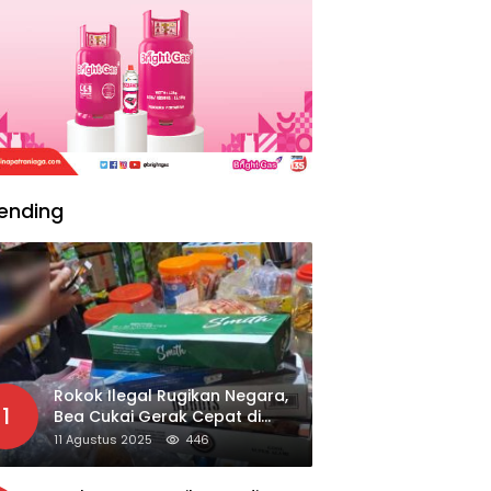
ending
Rokok Ilegal Rugikan Negara,
1
Bea Cukai Gerak Cepat di
Giripurno
11 Agustus 2025
446