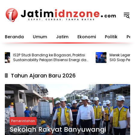
Langsung
ke
konten
Beranda
Umum
Jatim
Ekonomi
Politik
Pem
IS2P Studi Banding ke Bogasari, Praktisi
Merek Legendari
Sustainability Pelajari Efisiensi Energi dan
SIG Siap Perluas
Air
Tahun Ajaran Baru 2026
Pemerintahan
Sekolah Rakyat Banyuwangi