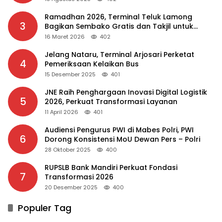
Ramadhan 2026, Terminal Teluk Lamong
3
Bagikan Sembako Gratis dan Takjil untuk
Masyarakat
16 Maret 2026
402
Jelang Nataru, Terminal Arjosari Perketat
4
Pemeriksaan Kelaikan Bus
15 Desember 2025
401
JNE Raih Penghargaan Inovasi Digital Logistik
5
2026, Perkuat Transformasi Layanan
11 April 2026
401
Audiensi Pengurus PWI di Mabes Polri, PWI
6
Dorong Konsistensi MoU Dewan Pers – Polri
28 Oktober 2025
400
RUPSLB Bank Mandiri Perkuat Fondasi
7
Transformasi 2026
20 Desember 2025
400
Populer Tag