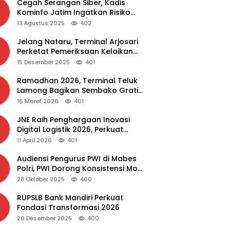
Cegah Serangan Siber, Kadis
Kominfo Jatim Ingatkan Risiko
Malware dari Aplikasi Bajakan
13 Agustus 2025
402
Jelang Nataru, Terminal Arjosari
Perketat Pemeriksaan Kelaikan
Bus
15 Desember 2025
401
Ramadhan 2026, Terminal Teluk
Lamong Bagikan Sembako Gratis
dan Takjil untuk Masyarakat
16 Maret 2026
401
JNE Raih Penghargaan Inovasi
Digital Logistik 2026, Perkuat
Transformasi Layanan
11 April 2026
401
Audiensi Pengurus PWI di Mabes
Polri, PWI Dorong Konsistensi MoU
Dewan Pers – Polri
28 Oktober 2025
400
RUPSLB Bank Mandiri Perkuat
Fondasi Transformasi 2026
20 Desember 2025
400