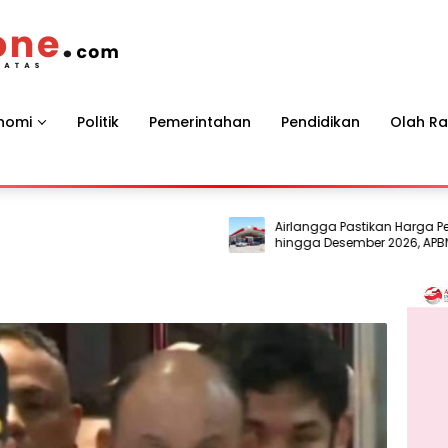
nomi
Politik
Pemerintahan
Pendidikan
Olah R
Airlangga Pastikan Harga Pertalite
hingga Desember 2026, APBN Jadi
Penyangga di Tengah Gejolak Glob