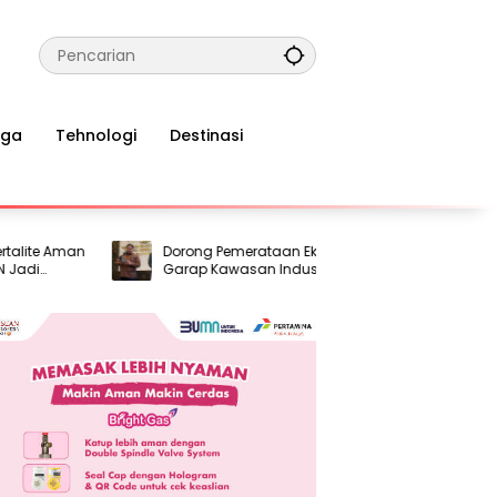
aga
Tehnologi
Destinasi
 Aman
Dorong Pemerataan Ekonomi, Pemerintah
Ter
Garap Kawasan Industri Pertama di
Bany
al
Madura
Inte