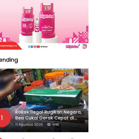
ending
Rokok Ilegal Rugikan Negara,
1
Bea Cukai Gerak Cepat di
Giripurno
11 Agustus 2025
446