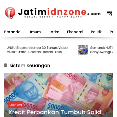
Langsung
ke
konten
Beranda
Umum
Jatim
Ekonomi
Politik
Pem
UNGU Siapkan Konser 30 Tahun, Video
Semarak HUT ke-81 R
Musik “Utara-Selatan” Resmi Dirilis
Banyuwangi Gelar
bagi Warga Binaa
sistem keuangan
Ekonomi
Kredit Perbankan Tumbuh Solid