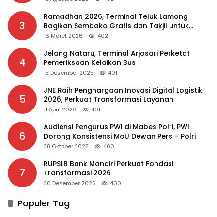
Ramadhan 2026, Terminal Teluk Lamong
3
Bagikan Sembako Gratis dan Takjil untuk
Masyarakat
16 Maret 2026
402
Jelang Nataru, Terminal Arjosari Perketat
4
Pemeriksaan Kelaikan Bus
15 Desember 2025
401
JNE Raih Penghargaan Inovasi Digital Logistik
5
2026, Perkuat Transformasi Layanan
11 April 2026
401
Audiensi Pengurus PWI di Mabes Polri, PWI
6
Dorong Konsistensi MoU Dewan Pers – Polri
28 Oktober 2025
400
RUPSLB Bank Mandiri Perkuat Fondasi
7
Transformasi 2026
20 Desember 2025
400
Populer Tag