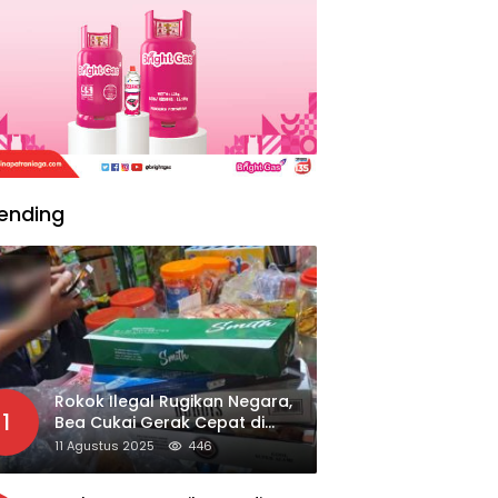
ending
Rokok Ilegal Rugikan Negara,
1
Bea Cukai Gerak Cepat di
Giripurno
11 Agustus 2025
446