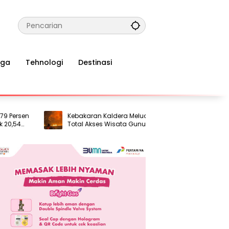
aga
Tehnologi
Destinasi
sen
Kebakaran Kaldera Meluas, TNBTS Tutup
UNGU 
4
Total Akses Wisata Gunung Bromo
Musik