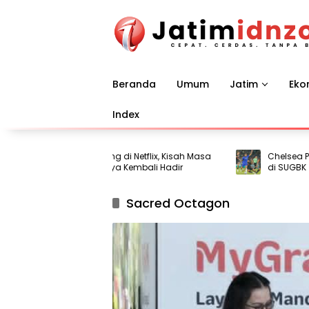
Langsung
ke
konten
Beranda
Umum
Jatim
Eko
Index
‘Na Willa’ Tayang di Netflix, Kisah Masa
Chelsea Pesta G
Kecil di Surabaya Kembali Hadir
di SUGBK
Sacred Octagon