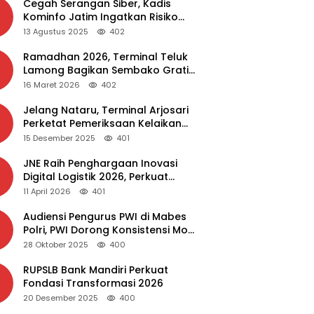
Cegah Serangan Siber, Kadis
Kominfo Jatim Ingatkan Risiko
Malware dari Aplikasi Bajakan
13 Agustus 2025
402
Ramadhan 2026, Terminal Teluk
Lamong Bagikan Sembako Gratis
dan Takjil untuk Masyarakat
16 Maret 2026
402
Jelang Nataru, Terminal Arjosari
Perketat Pemeriksaan Kelaikan
Bus
15 Desember 2025
401
JNE Raih Penghargaan Inovasi
Digital Logistik 2026, Perkuat
Transformasi Layanan
11 April 2026
401
Audiensi Pengurus PWI di Mabes
Polri, PWI Dorong Konsistensi MoU
Dewan Pers – Polri
28 Oktober 2025
400
RUPSLB Bank Mandiri Perkuat
Fondasi Transformasi 2026
20 Desember 2025
400