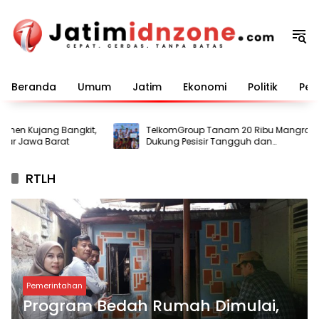
Langsung
ke
konten
Beranda
Umum
Jatim
Ekonomi
Politik
Pem
en Kujang Bangkit,
TelkomGroup Tanam 20 Ribu Mangrove,
ar Jawa Barat
Dukung Pesisir Tangguh dan
Berkelanjutan
RTLH
Pemerintahan
Program Bedah Rumah Dimulai,