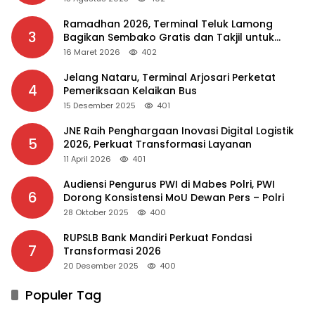
Ramadhan 2026, Terminal Teluk Lamong
3
Bagikan Sembako Gratis dan Takjil untuk
Masyarakat
16 Maret 2026
402
Jelang Nataru, Terminal Arjosari Perketat
4
Pemeriksaan Kelaikan Bus
15 Desember 2025
401
JNE Raih Penghargaan Inovasi Digital Logistik
5
2026, Perkuat Transformasi Layanan
11 April 2026
401
Audiensi Pengurus PWI di Mabes Polri, PWI
6
Dorong Konsistensi MoU Dewan Pers – Polri
28 Oktober 2025
400
RUPSLB Bank Mandiri Perkuat Fondasi
7
Transformasi 2026
20 Desember 2025
400
Populer Tag