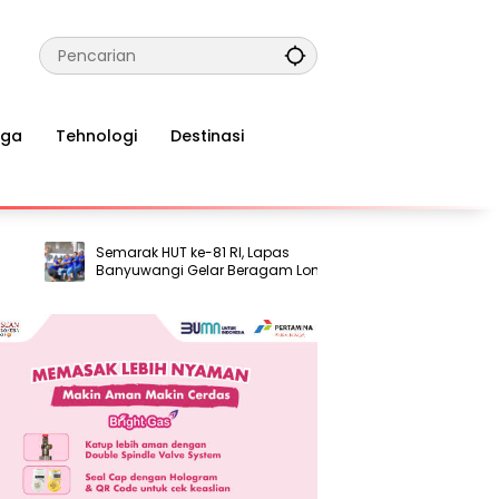
aga
Tehnologi
Destinasi
Semarak HUT ke-81 RI, Lapas
Komnas HAM: 
Banyuwangi Gelar Beragam Lomba
Semakin Men
bagi Warga Binaan
Hak Dasar