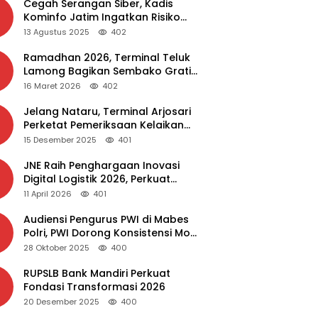
Cegah Serangan Siber, Kadis
Kominfo Jatim Ingatkan Risiko
Malware dari Aplikasi Bajakan
13 Agustus 2025
402
Ramadhan 2026, Terminal Teluk
Lamong Bagikan Sembako Gratis
dan Takjil untuk Masyarakat
16 Maret 2026
402
Jelang Nataru, Terminal Arjosari
Perketat Pemeriksaan Kelaikan
Bus
15 Desember 2025
401
JNE Raih Penghargaan Inovasi
Digital Logistik 2026, Perkuat
Transformasi Layanan
11 April 2026
401
Audiensi Pengurus PWI di Mabes
Polri, PWI Dorong Konsistensi MoU
Dewan Pers – Polri
28 Oktober 2025
400
RUPSLB Bank Mandiri Perkuat
Fondasi Transformasi 2026
20 Desember 2025
400