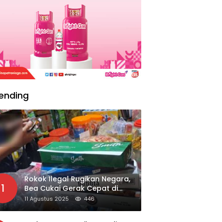
ending
Rokok Ilegal Rugikan Negara,
1
Bea Cukai Gerak Cepat di
Giripurno
11 Agustus 2025
446