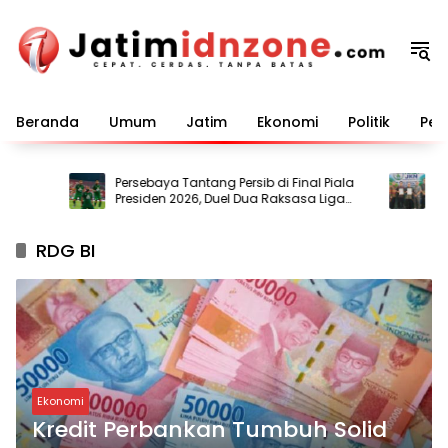
Langsung
ke
konten
Beranda
Umum
Jatim
Ekonomi
Politik
Pem
Persebaya Tantang Persib di Final Piala
Bany
Presiden 2026, Duel Dua Raksasa Liga
Pelu
i
Indonesia
Kese
RDG BI
Ekonomi
Kredit Perbankan Tumbuh Solid