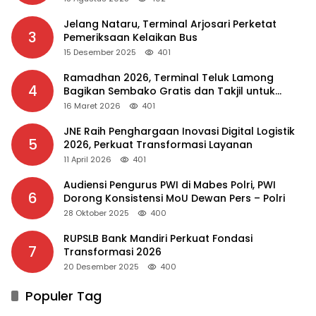
Jelang Nataru, Terminal Arjosari Perketat
3
Pemeriksaan Kelaikan Bus
15 Desember 2025
401
Ramadhan 2026, Terminal Teluk Lamong
4
Bagikan Sembako Gratis dan Takjil untuk
Masyarakat
16 Maret 2026
401
JNE Raih Penghargaan Inovasi Digital Logistik
5
2026, Perkuat Transformasi Layanan
11 April 2026
401
Audiensi Pengurus PWI di Mabes Polri, PWI
6
Dorong Konsistensi MoU Dewan Pers – Polri
28 Oktober 2025
400
RUPSLB Bank Mandiri Perkuat Fondasi
7
Transformasi 2026
20 Desember 2025
400
Populer Tag