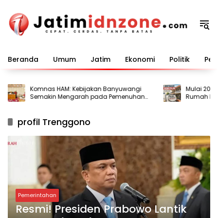
Langsung
ke
konten
Beranda
Umum
Jatim
Ekonomi
Politik
Pem
Komnas HAM: Kebijakan Banyuwangi
Mulai 2027, P
Semakin Mengarah pada Pemenuhan
Rumah Kontr
Hak Dasar
profil Trenggono
Pemerintahan
Resmi! Presiden Prabowo Lantik