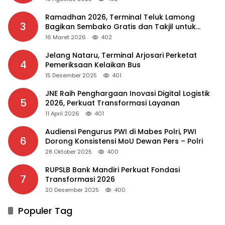
Ramadhan 2026, Terminal Teluk Lamong
3
Bagikan Sembako Gratis dan Takjil untuk
Masyarakat
16 Maret 2026
402
Jelang Nataru, Terminal Arjosari Perketat
4
Pemeriksaan Kelaikan Bus
15 Desember 2025
401
JNE Raih Penghargaan Inovasi Digital Logistik
5
2026, Perkuat Transformasi Layanan
11 April 2026
401
Audiensi Pengurus PWI di Mabes Polri, PWI
6
Dorong Konsistensi MoU Dewan Pers – Polri
28 Oktober 2025
400
RUPSLB Bank Mandiri Perkuat Fondasi
7
Transformasi 2026
20 Desember 2025
400
Populer Tag