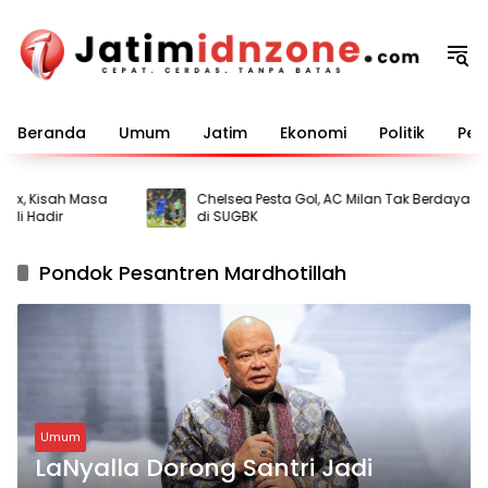
Langsung
ke
konten
Beranda
Umum
Jatim
Ekonomi
Politik
Pem
ix, Kisah Masa
Chelsea Pesta Gol, AC Milan Tak Berdaya
i Hadir
di SUGBK
Pondok Pesantren Mardhotillah
Umum
LaNyalla Dorong Santri Jadi