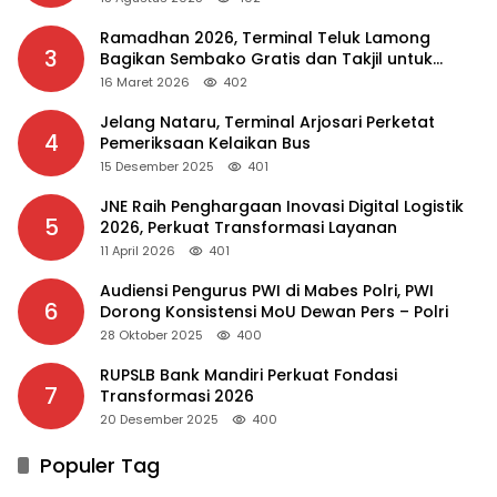
Ramadhan 2026, Terminal Teluk Lamong
3
Bagikan Sembako Gratis dan Takjil untuk
Masyarakat
16 Maret 2026
402
Jelang Nataru, Terminal Arjosari Perketat
4
Pemeriksaan Kelaikan Bus
15 Desember 2025
401
JNE Raih Penghargaan Inovasi Digital Logistik
5
2026, Perkuat Transformasi Layanan
11 April 2026
401
Audiensi Pengurus PWI di Mabes Polri, PWI
6
Dorong Konsistensi MoU Dewan Pers – Polri
28 Oktober 2025
400
RUPSLB Bank Mandiri Perkuat Fondasi
7
Transformasi 2026
20 Desember 2025
400
Populer Tag