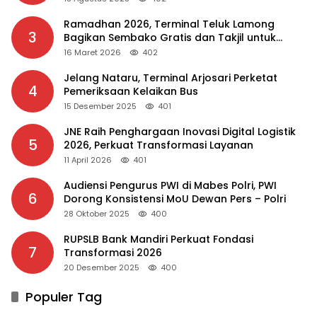
Ramadhan 2026, Terminal Teluk Lamong
3
Bagikan Sembako Gratis dan Takjil untuk
Masyarakat
16 Maret 2026
402
Jelang Nataru, Terminal Arjosari Perketat
4
Pemeriksaan Kelaikan Bus
15 Desember 2025
401
JNE Raih Penghargaan Inovasi Digital Logistik
5
2026, Perkuat Transformasi Layanan
11 April 2026
401
Audiensi Pengurus PWI di Mabes Polri, PWI
6
Dorong Konsistensi MoU Dewan Pers – Polri
28 Oktober 2025
400
RUPSLB Bank Mandiri Perkuat Fondasi
7
Transformasi 2026
20 Desember 2025
400
Populer Tag