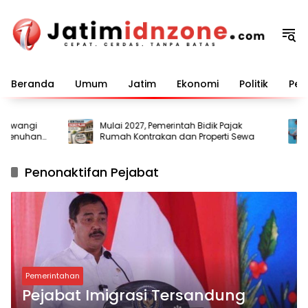
Langsung
ke
konten
Beranda
Umum
Jatim
Ekonomi
Politik
Pem
wangi
Mulai 2027, Pemerintah Bidik Pajak
enuhan
Rumah Kontrakan dan Properti Sewa
Penonaktifan Pejabat
Pemerintahan
Pejabat Imigrasi Tersandung