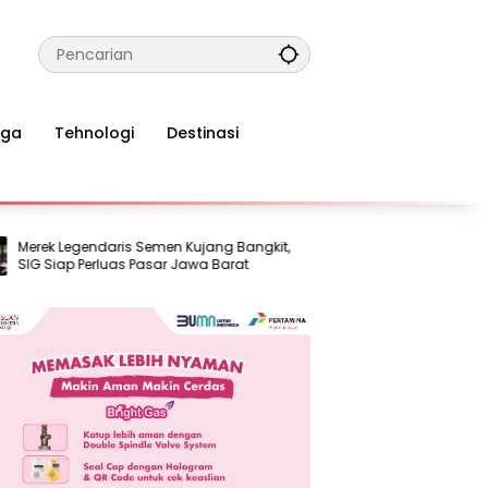
aga
Tehnologi
Destinasi
k Legendaris Semen Kujang Bangkit,
TelkomGroup Tanam 20 R
Siap Perluas Pasar Jawa Barat
Dukung Pesisir Tangguh
Berkelanjutan