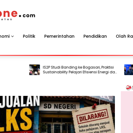
nomi
Politik
Pemerintahan
Pendidikan
Olah R
IS2P Studi Banding ke Bogasari, Praktisi
Mere
Sustainability Pelajari Efisiensi Energi dan
SIG 
Air