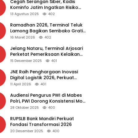
Cegah Serangan Siber, Kadis
Kominfo Jatim Ingatkan Risiko
Malware dari Aplikasi Bajakan
13 Agustus 2025
402
Ramadhan 2026, Terminal Teluk
Lamong Bagikan Sembako Gratis
dan Takjil untuk Masyarakat
16 Maret 2026
402
Jelang Nataru, Terminal Arjosari
Perketat Pemeriksaan Kelaikan
Bus
15 Desember 2025
401
JNE Raih Penghargaan Inovasi
Digital Logistik 2026, Perkuat
Transformasi Layanan
11 April 2026
401
Audiensi Pengurus PWI di Mabes
Polri, PWI Dorong Konsistensi MoU
Dewan Pers – Polri
28 Oktober 2025
400
RUPSLB Bank Mandiri Perkuat
Fondasi Transformasi 2026
20 Desember 2025
400