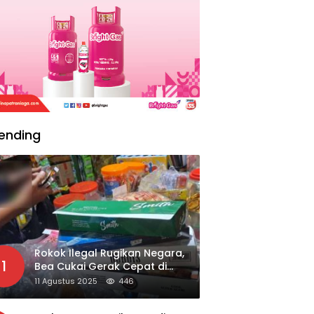
ending
Rokok Ilegal Rugikan Negara,
1
Bea Cukai Gerak Cepat di
Giripurno
11 Agustus 2025
446