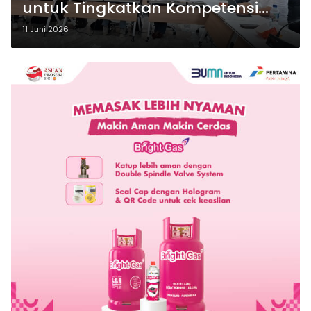
untuk Tingkatkan Kompetensi
Mahasiswa Akuntansi UNAIR
11 Juni 2026