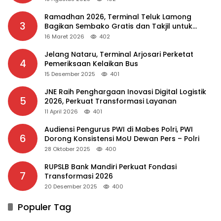
Ramadhan 2026, Terminal Teluk Lamong
3
Bagikan Sembako Gratis dan Takjil untuk
Masyarakat
16 Maret 2026
402
Jelang Nataru, Terminal Arjosari Perketat
4
Pemeriksaan Kelaikan Bus
15 Desember 2025
401
JNE Raih Penghargaan Inovasi Digital Logistik
5
2026, Perkuat Transformasi Layanan
11 April 2026
401
Audiensi Pengurus PWI di Mabes Polri, PWI
6
Dorong Konsistensi MoU Dewan Pers – Polri
28 Oktober 2025
400
RUPSLB Bank Mandiri Perkuat Fondasi
7
Transformasi 2026
20 Desember 2025
400
Populer Tag