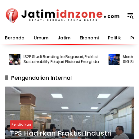
Langsung
ke
konten
Beranda
Umum
Jatim
Ekonomi
Politik
Pem
IS2P Studi Banding ke Bogasari, Praktisi
Merek Lege
Sustainability Pelajari Efisiensi Energi dan
SIG Siap Pe
Air
Pengendalian Internal
Pendidikan
TPS Hadirkan Praktisi Industri