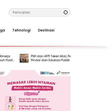
aga
Tehnologi
Destinasi
a
PWI dan AFPI Teken MoU, Perkuat Literasi
Airlan
tif
Pindar dan Edukasi Publik Cegah Pinjol
hingga
l
Ilegal
Penyan