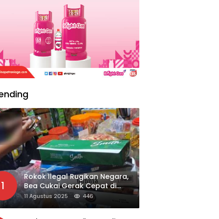
ending
Rokok Ilegal Rugikan Negara,
1
Bea Cukai Gerak Cepat di
Giripurno
11 Agustus 2025
446