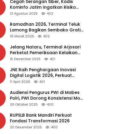
Cegah Serangan Siber, Kadis
Kominfo Jatim Ingatkan Risiko
Malware dari Aplikasi Bajakan
13 Agustus 2025
402
Ramadhan 2026, Terminal Teluk
Lamong Bagikan Sembako Gratis
dan Takjil untuk Masyarakat
16 Maret 2026
402
Jelang Nataru, Terminal Arjosari
Perketat Pemeriksaan Kelaikan
Bus
15 Desember 2025
401
JNE Raih Penghargaan Inovasi
Digital Logistik 2026, Perkuat
Transformasi Layanan
11 April 2026
401
Audiensi Pengurus PWI di Mabes
Polri, PWI Dorong Konsistensi MoU
Dewan Pers – Polri
28 Oktober 2025
400
RUPSLB Bank Mandiri Perkuat
Fondasi Transformasi 2026
20 Desember 2025
400