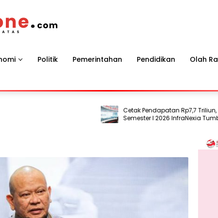
nomi
Politik
Pemerintahan
Pendidikan
Olah R
Cetak Pendapatan Rp7,7 Triliun, Kinerj
Semester I 2026 InfraNexia Tumbuh Posi
dan Perkuat Daya Saing Industri Digita