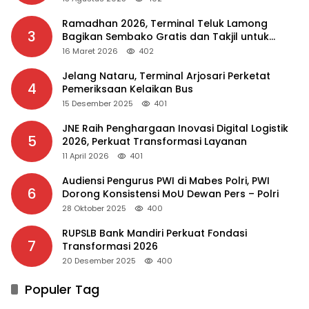
Ramadhan 2026, Terminal Teluk Lamong
3
Bagikan Sembako Gratis dan Takjil untuk
Masyarakat
16 Maret 2026
402
Jelang Nataru, Terminal Arjosari Perketat
4
Pemeriksaan Kelaikan Bus
15 Desember 2025
401
JNE Raih Penghargaan Inovasi Digital Logistik
5
2026, Perkuat Transformasi Layanan
11 April 2026
401
Audiensi Pengurus PWI di Mabes Polri, PWI
6
Dorong Konsistensi MoU Dewan Pers – Polri
28 Oktober 2025
400
RUPSLB Bank Mandiri Perkuat Fondasi
7
Transformasi 2026
20 Desember 2025
400
Populer Tag