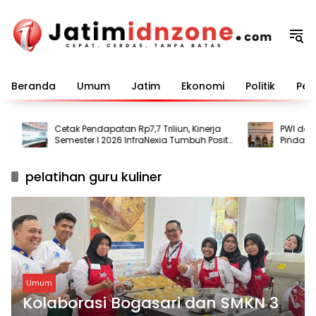
Langsung
ke
konten
Beranda
Umum
Jatim
Ekonomi
Politik
Pem
Cetak Pendapatan Rp7,7 Triliun, Kinerja
PWI dan AFP
Semester I 2026 InfraNexia Tumbuh Positif
Pindar dan 
dan Perkuat Daya Saing Industri Digital
Ilegal
pelatihan guru kuliner
Umum
Kolaborasi Bogasari dan SMKN 3