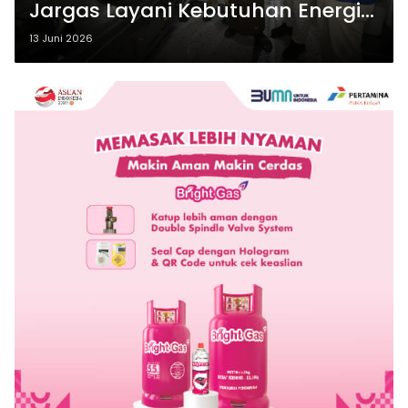
Jargas Layani Kebutuhan Energi
Pesantren Dalwa
13 Juni 2026