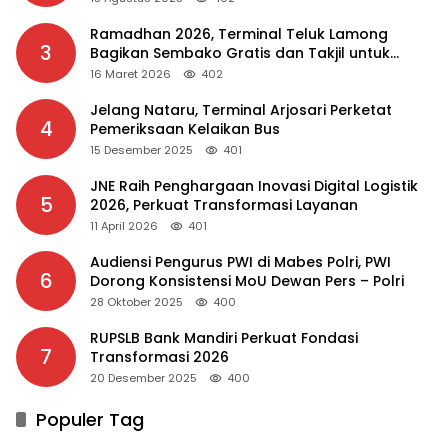
Ramadhan 2026, Terminal Teluk Lamong
3
Bagikan Sembako Gratis dan Takjil untuk
Masyarakat
16 Maret 2026
402
Jelang Nataru, Terminal Arjosari Perketat
4
Pemeriksaan Kelaikan Bus
15 Desember 2025
401
JNE Raih Penghargaan Inovasi Digital Logistik
5
2026, Perkuat Transformasi Layanan
11 April 2026
401
Audiensi Pengurus PWI di Mabes Polri, PWI
6
Dorong Konsistensi MoU Dewan Pers – Polri
28 Oktober 2025
400
RUPSLB Bank Mandiri Perkuat Fondasi
7
Transformasi 2026
20 Desember 2025
400
Populer Tag