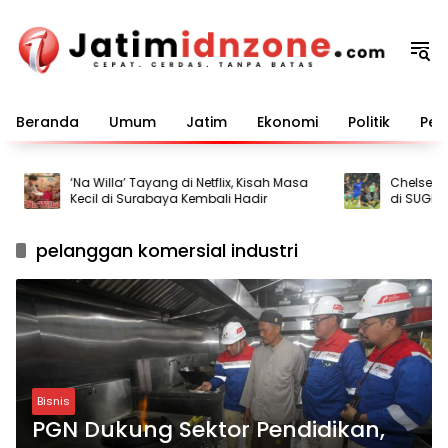
Langsung
ke
konten
Beranda
Umum
Jatim
Ekonomi
Politik
Pem
‘Na Willa’ Tayang di Netflix, Kisah Masa
Chelsea Pes
Kecil di Surabaya Kembali Hadir
di SUGBK
pelanggan komersial industri
Bisnis
PGN Dukung Sektor Pendidikan,