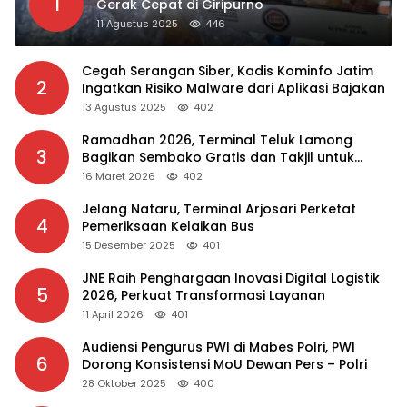
1
Gerak Cepat di Giripurno
11 Agustus 2025
446
Cegah Serangan Siber, Kadis Kominfo Jatim
2
Ingatkan Risiko Malware dari Aplikasi Bajakan
13 Agustus 2025
402
Ramadhan 2026, Terminal Teluk Lamong
3
Bagikan Sembako Gratis dan Takjil untuk
Masyarakat
16 Maret 2026
402
Jelang Nataru, Terminal Arjosari Perketat
4
Pemeriksaan Kelaikan Bus
15 Desember 2025
401
JNE Raih Penghargaan Inovasi Digital Logistik
5
2026, Perkuat Transformasi Layanan
11 April 2026
401
Audiensi Pengurus PWI di Mabes Polri, PWI
6
Dorong Konsistensi MoU Dewan Pers – Polri
28 Oktober 2025
400