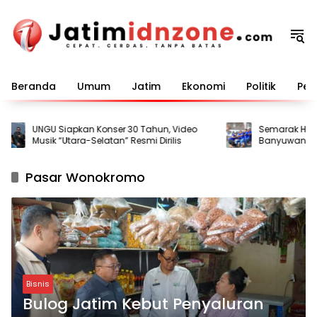
Langsung
ke
konten
Beranda
Umum
Jatim
Ekonomi
Politik
Pem
UNGU Siapkan Konser 30 Tahun, Video
Semarak HUT ke-
Musik “Utara-Selatan” Resmi Dirilis
Banyuwangi Ge
bagi Warga Bi
Pasar Wonokromo
Bisnis
Bulog Jatim Kebut Penyaluran