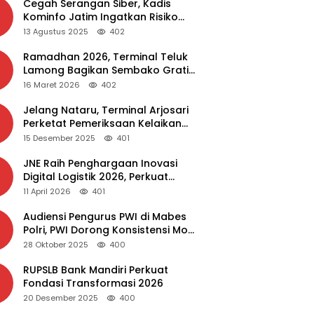
Cegah Serangan Siber, Kadis
Kominfo Jatim Ingatkan Risiko
Malware dari Aplikasi Bajakan
13 Agustus 2025
402
Ramadhan 2026, Terminal Teluk
Lamong Bagikan Sembako Gratis
dan Takjil untuk Masyarakat
16 Maret 2026
402
Jelang Nataru, Terminal Arjosari
Perketat Pemeriksaan Kelaikan
Bus
15 Desember 2025
401
JNE Raih Penghargaan Inovasi
Digital Logistik 2026, Perkuat
Transformasi Layanan
11 April 2026
401
Audiensi Pengurus PWI di Mabes
Polri, PWI Dorong Konsistensi MoU
Dewan Pers – Polri
28 Oktober 2025
400
RUPSLB Bank Mandiri Perkuat
Fondasi Transformasi 2026
20 Desember 2025
400