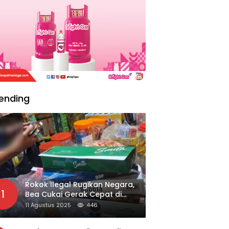
ending
Rokok Ilegal Rugikan Negara,
1
Bea Cukai Gerak Cepat di
Giripurno
11 Agustus 2025
446