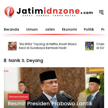
Langsung
ke
konten
Beranda
Umum
Jatim
Ekonomi
Politik
Pem
‘Na Willa’ Tayang di Netflix, Kisah Masa
Chelsea Pe
Kecil di Surabaya Kembali Hadir
di SUGBK
Nanik S. Deyang
Pemerintahan
Resmi! Presiden Prabowo Lantik