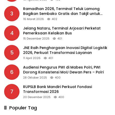
Ramadhan 2026, Terminal Teluk Lamong
3
Bagikan Sembako Gratis dan Takjil untuk
Masyarakat
16 Maret 2026
402
Jelang Nataru, Terminal Arjosari Perketat
4
Pemeriksaan Kelaikan Bus
15 Desember 2025
401
JNE Raih Penghargaan Inovasi Digital Logistik
5
2026, Perkuat Transformasi Layanan
11 April 2026
401
Audiensi Pengurus PWI di Mabes Polri, PWI
6
Dorong Konsistensi MoU Dewan Pers – Polri
28 Oktober 2025
400
RUPSLB Bank Mandiri Perkuat Fondasi
7
Transformasi 2026
20 Desember 2025
400
Populer Tag