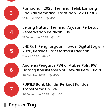
Ramadhan 2026, Terminal Teluk Lamong
3
Bagikan Sembako Gratis dan Takjil untuk
Masyarakat
16 Maret 2026
402
Jelang Nataru, Terminal Arjosari Perketat
4
Pemeriksaan Kelaikan Bus
15 Desember 2025
401
JNE Raih Penghargaan Inovasi Digital Logistik
5
2026, Perkuat Transformasi Layanan
11 April 2026
401
Audiensi Pengurus PWI di Mabes Polri, PWI
6
Dorong Konsistensi MoU Dewan Pers – Polri
28 Oktober 2025
400
RUPSLB Bank Mandiri Perkuat Fondasi
7
Transformasi 2026
20 Desember 2025
400
Populer Tag