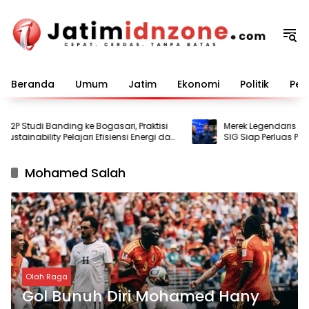
Langsung
ke
konten
Beranda
Umum
Jatim
Ekonomi
Politik
Pem
2P Studi Banding ke Bogasari, Praktisi
Merek Legendaris Seme
stainability Pelajari Efisiensi Energi dan
SIG Siap Perluas Pasar
Mohamed Salah
Olah Raga
Gol Bunuh Diri Mohamed Hany