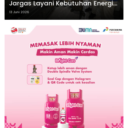
Jargas Layani Kebutuhan Energi
Pesantren Dalwa
13 Juni 2026