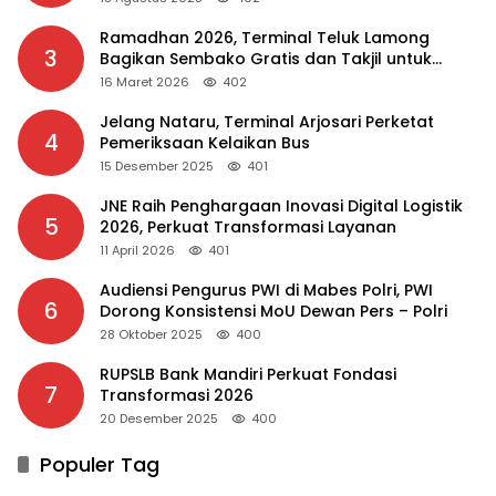
Ramadhan 2026, Terminal Teluk Lamong
3
Bagikan Sembako Gratis dan Takjil untuk
Masyarakat
16 Maret 2026
402
Jelang Nataru, Terminal Arjosari Perketat
4
Pemeriksaan Kelaikan Bus
15 Desember 2025
401
JNE Raih Penghargaan Inovasi Digital Logistik
5
2026, Perkuat Transformasi Layanan
11 April 2026
401
Audiensi Pengurus PWI di Mabes Polri, PWI
6
Dorong Konsistensi MoU Dewan Pers – Polri
28 Oktober 2025
400
RUPSLB Bank Mandiri Perkuat Fondasi
7
Transformasi 2026
20 Desember 2025
400
Populer Tag