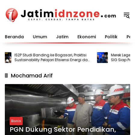
Langsung
ke
konten
Beranda
Umum
Jatim
Ekonomi
Politik
Pem
IS2P Studi Banding ke Bogasari, Praktisi
Merek Legendari
Sustainability Pelajari Efisiensi Energi dan
SIG Siap Perlua
Air
Mochamad Arif
Bisnis
PGN Dukung Sektor Pendidikan,