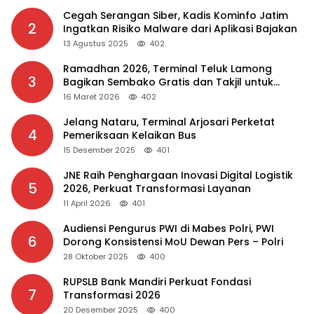
Cegah Serangan Siber, Kadis Kominfo Jatim
2
Ingatkan Risiko Malware dari Aplikasi Bajakan
13 Agustus 2025
402
Ramadhan 2026, Terminal Teluk Lamong
3
Bagikan Sembako Gratis dan Takjil untuk
Masyarakat
16 Maret 2026
402
Jelang Nataru, Terminal Arjosari Perketat
4
Pemeriksaan Kelaikan Bus
15 Desember 2025
401
JNE Raih Penghargaan Inovasi Digital Logistik
5
2026, Perkuat Transformasi Layanan
11 April 2026
401
Audiensi Pengurus PWI di Mabes Polri, PWI
6
Dorong Konsistensi MoU Dewan Pers – Polri
28 Oktober 2025
400
RUPSLB Bank Mandiri Perkuat Fondasi
7
Transformasi 2026
20 Desember 2025
400