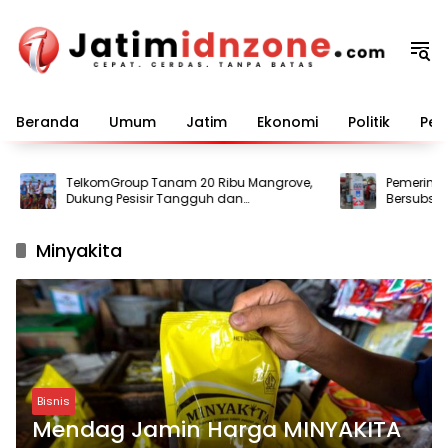
Langsung
ke
konten
Beranda
Umum
Jatim
Ekonomi
Politik
Pem
TelkomGroup Tanam 20 Ribu Mangrove,
Pemerintah S
Dukung Pesisir Tangguh dan
Bersubsidi 20
Berkelanjutan
Sasaran
Minyakita
Bisnis
Mendag Jamin Harga MINYAKITA