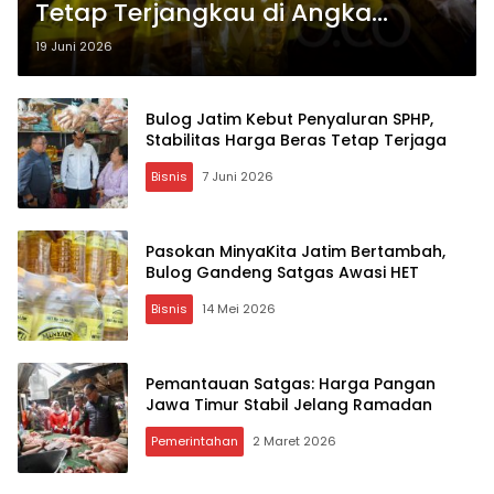
Tetap Terjangkau di Angka
Rp15.700
19 Juni 2026
Bulog Jatim Kebut Penyaluran SPHP,
Stabilitas Harga Beras Tetap Terjaga
Bisnis
7 Juni 2026
Pasokan MinyaKita Jatim Bertambah,
Bulog Gandeng Satgas Awasi HET
Bisnis
14 Mei 2026
Pemantauan Satgas: Harga Pangan
Jawa Timur Stabil Jelang Ramadan
Pemerintahan
2 Maret 2026