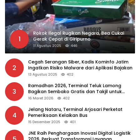
Rokok Ilegal Rugikan Negara, Bea Cukai
1
Gerak Cepat di Giripurno
11 Agustus 2025
446
Cegah Serangan Siber, Kadis Kominfo Jatim
2
Ingatkan Risiko Malware dari Aplikasi Bajakan
13 Agustus 2025
402
Ramadhan 2026, Terminal Teluk Lamong
3
Bagikan Sembako Gratis dan Takjil untuk
Masyarakat
16 Maret 2026
402
Jelang Nataru, Terminal Arjosari Perketat
4
Pemeriksaan Kelaikan Bus
15 Desember 2025
401
JNE Raih Penghargaan Inovasi Digital Logistik
5
2026, Perkuat Transformasi Layanan