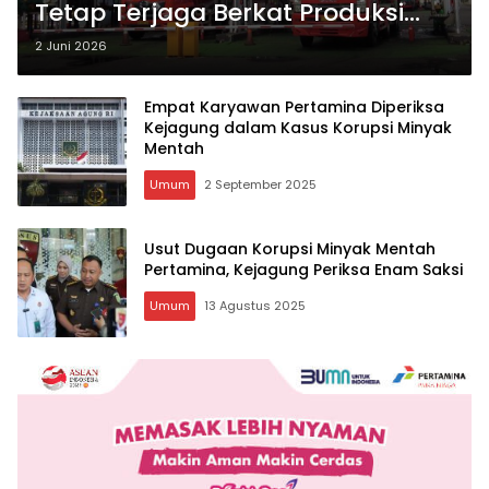
Tetap Terjaga Berkat Produksi
Domestik dan Kilang Nasional
2 Juni 2026
Empat Karyawan Pertamina Diperiksa
Kejagung dalam Kasus Korupsi Minyak
Mentah
Umum
2 September 2025
Usut Dugaan Korupsi Minyak Mentah
Pertamina, Kejagung Periksa Enam Saksi
Umum
13 Agustus 2025