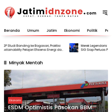
Langsung
ke
konten
Beranda
Umum
Jatim
Ekonomi
Politik
Pem
2P Studi Banding ke Bogasari, Praktisi
Merek Legendaris Semen
tainability Pelajari Efisiensi Energi dan
SIG Siap Perluas Pasar
Minyak Mentah
Ekonomi
ESDM Optimistis Pasokan BBM