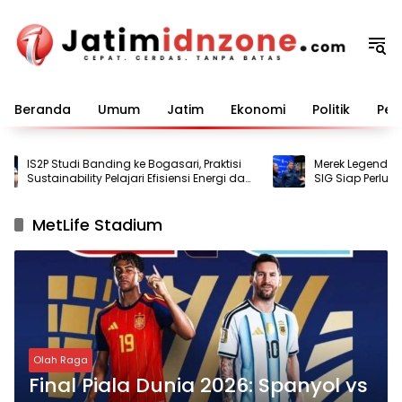
Langsung
ke
konten
Beranda
Umum
Jatim
Ekonomi
Politik
Pem
IS2P Studi Banding ke Bogasari, Praktisi
Merek Legendaris 
Sustainability Pelajari Efisiensi Energi dan
SIG Siap Perluas P
Air
MetLife Stadium
Olah Raga
Final Piala Dunia 2026: Spanyol vs