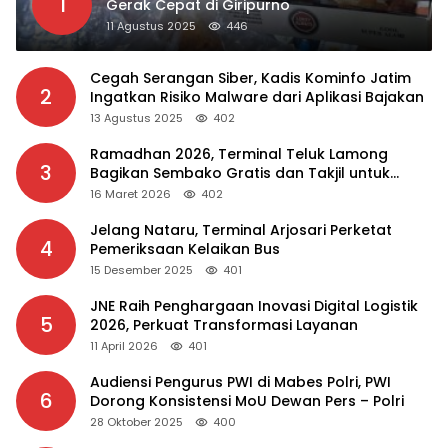
1
Gerak Cepat di Giripurno
11 Agustus 2025
446
Cegah Serangan Siber, Kadis Kominfo Jatim
2
Ingatkan Risiko Malware dari Aplikasi Bajakan
13 Agustus 2025
402
Ramadhan 2026, Terminal Teluk Lamong
3
Bagikan Sembako Gratis dan Takjil untuk
Masyarakat
16 Maret 2026
402
Jelang Nataru, Terminal Arjosari Perketat
4
Pemeriksaan Kelaikan Bus
15 Desember 2025
401
JNE Raih Penghargaan Inovasi Digital Logistik
5
2026, Perkuat Transformasi Layanan
11 April 2026
401
Audiensi Pengurus PWI di Mabes Polri, PWI
6
Dorong Konsistensi MoU Dewan Pers – Polri
28 Oktober 2025
400