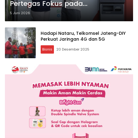
Pertegas Fokus pada
Pengalaman Pelanggan dan
5 Juni 2026
Inovasi AI
Hadapi Nataru, Telkomsel Jateng-DIY
Perkuat Jaringan 4G dan 5G
Bisnis
20 Desember 2025