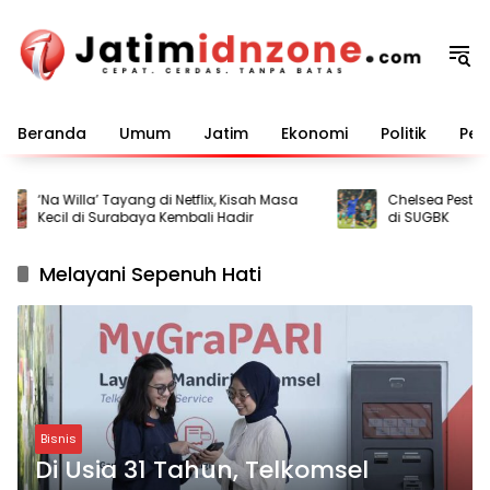
Langsung
ke
konten
Beranda
Umum
Jatim
Ekonomi
Politik
Pem
‘Na Willa’ Tayang di Netflix, Kisah Masa
Chelsea Pesta Gol
Kecil di Surabaya Kembali Hadir
di SUGBK
Melayani Sepenuh Hati
Bisnis
Di Usia 31 Tahun, Telkomsel