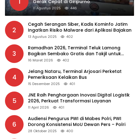
1
Gerak Cepat di Giripurno
11 Agustus 2025
446
Cegah Serangan Siber, Kadis Kominfo Jatim
2
Ingatkan Risiko Malware dari Aplikasi Bajakan
13 Agustus 2025
402
Ramadhan 2026, Terminal Teluk Lamong
3
Bagikan Sembako Gratis dan Takjil untuk
Masyarakat
16 Maret 2026
402
Jelang Nataru, Terminal Arjosari Perketat
4
Pemeriksaan Kelaikan Bus
15 Desember 2025
401
JNE Raih Penghargaan Inovasi Digital Logistik
5
2026, Perkuat Transformasi Layanan
11 April 2026
401
Audiensi Pengurus PWI di Mabes Polri, PWI
6
Dorong Konsistensi MoU Dewan Pers – Polri
28 Oktober 2025
400