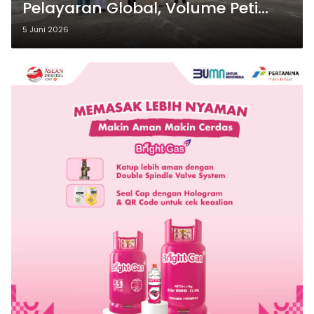
Pelayaran Global, Volume Peti
Kemas Internasional Tumbuh 90
5 Juni 2026
Persen