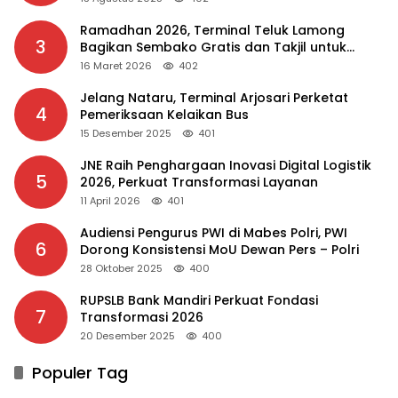
Ramadhan 2026, Terminal Teluk Lamong
3
Bagikan Sembako Gratis dan Takjil untuk
Masyarakat
16 Maret 2026
402
Jelang Nataru, Terminal Arjosari Perketat
4
Pemeriksaan Kelaikan Bus
15 Desember 2025
401
JNE Raih Penghargaan Inovasi Digital Logistik
5
2026, Perkuat Transformasi Layanan
11 April 2026
401
Audiensi Pengurus PWI di Mabes Polri, PWI
6
Dorong Konsistensi MoU Dewan Pers – Polri
28 Oktober 2025
400
RUPSLB Bank Mandiri Perkuat Fondasi
7
Transformasi 2026
20 Desember 2025
400
Populer Tag