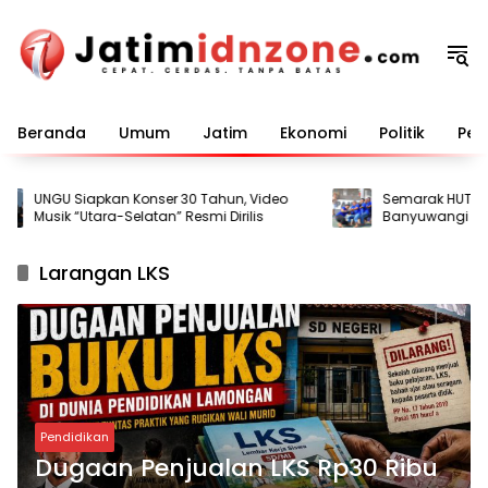
Langsung
ke
konten
Beranda
Umum
Jatim
Ekonomi
Politik
Pem
UNGU Siapkan Konser 30 Tahun, Video
Semarak HUT ke-81
Musik “Utara-Selatan” Resmi Dirilis
Banyuwangi Gela
bagi Warga Binaa
Larangan LKS
Pendidikan
Dugaan Penjualan LKS Rp30 Ribu