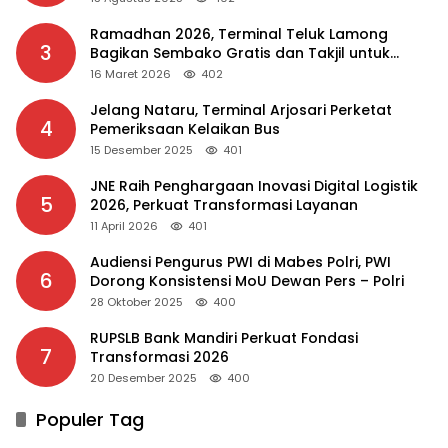
Ramadhan 2026, Terminal Teluk Lamong
3
Bagikan Sembako Gratis dan Takjil untuk
Masyarakat
16 Maret 2026
402
Jelang Nataru, Terminal Arjosari Perketat
4
Pemeriksaan Kelaikan Bus
15 Desember 2025
401
JNE Raih Penghargaan Inovasi Digital Logistik
5
2026, Perkuat Transformasi Layanan
11 April 2026
401
Audiensi Pengurus PWI di Mabes Polri, PWI
6
Dorong Konsistensi MoU Dewan Pers – Polri
28 Oktober 2025
400
RUPSLB Bank Mandiri Perkuat Fondasi
7
Transformasi 2026
20 Desember 2025
400
Populer Tag