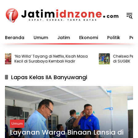
Langsung
ke
konten
Beranda
Umum
Jatim
Ekonomi
Politik
Pem
‘Na Willa’ Tayang di Netflix, Kisah Masa
Chelsea Pesta Go
Kecil di Surabaya Kembali Hadir
di SUGBK
Lapas Kelas IIA Banyuwangi
Umum
Layanan Warga Binaan Lansia di