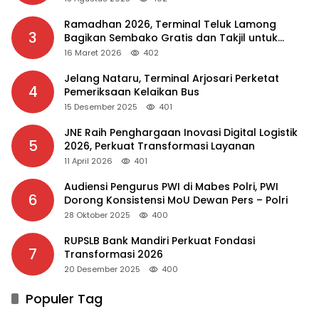
Ramadhan 2026, Terminal Teluk Lamong
3
Bagikan Sembako Gratis dan Takjil untuk
Masyarakat
16 Maret 2026
402
Jelang Nataru, Terminal Arjosari Perketat
4
Pemeriksaan Kelaikan Bus
15 Desember 2025
401
JNE Raih Penghargaan Inovasi Digital Logistik
5
2026, Perkuat Transformasi Layanan
11 April 2026
401
Audiensi Pengurus PWI di Mabes Polri, PWI
6
Dorong Konsistensi MoU Dewan Pers – Polri
28 Oktober 2025
400
RUPSLB Bank Mandiri Perkuat Fondasi
7
Transformasi 2026
20 Desember 2025
400
Populer Tag