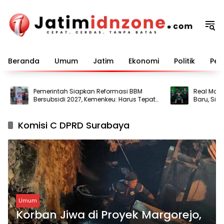
Langsung
ke
konten
Beranda
Umum
Jatim
Ekonomi
Politik
Pem
Pemerintah Siapkan Reformasi BBM
Real Madri
Bersubsidi 2027, Kemenkeu: Harus Tepat
Baru, Siap 
Sasaran
Komisi C DPRD Surabaya
Umum
Korban Jiwa di Proyek Margorejo,