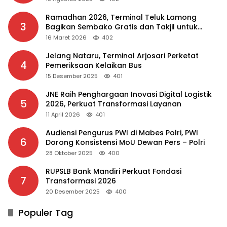
Ramadhan 2026, Terminal Teluk Lamong
3
Bagikan Sembako Gratis dan Takjil untuk
Masyarakat
16 Maret 2026
402
Jelang Nataru, Terminal Arjosari Perketat
4
Pemeriksaan Kelaikan Bus
15 Desember 2025
401
JNE Raih Penghargaan Inovasi Digital Logistik
5
2026, Perkuat Transformasi Layanan
11 April 2026
401
Audiensi Pengurus PWI di Mabes Polri, PWI
6
Dorong Konsistensi MoU Dewan Pers – Polri
28 Oktober 2025
400
RUPSLB Bank Mandiri Perkuat Fondasi
7
Transformasi 2026
20 Desember 2025
400
Populer Tag