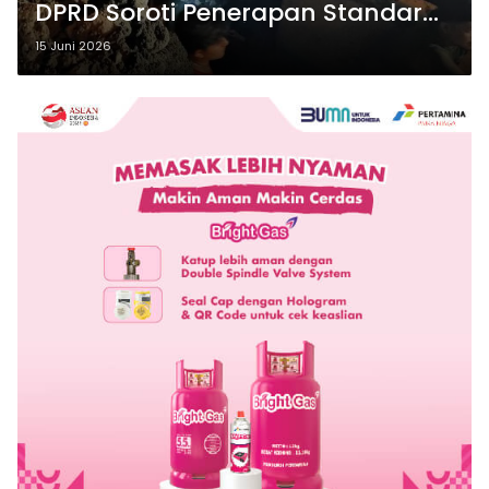
DPRD Soroti Penerapan Standar
Keselamatan
15 Juni 2026