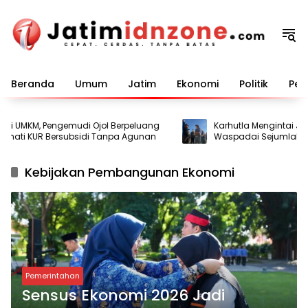
Langsung
ke
konten
Beranda
Umum
Jatim
Ekonomi
Politik
Pem
 UMKM, Pengemudi Ojol Berpeluang
Karhutla Mengintai Jati
ati KUR Bersubsidi Tanpa Agunan
Waspadai Sejumlah Wil
Kebakaran
Kebijakan Pembangunan Ekonomi
Pemerintahan
Sensus Ekonomi 2026 Jadi