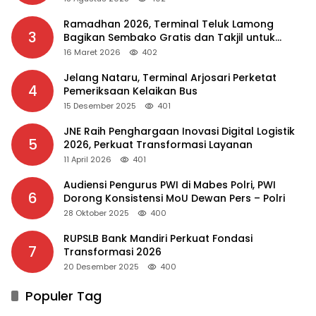
Ramadhan 2026, Terminal Teluk Lamong
3
Bagikan Sembako Gratis dan Takjil untuk
Masyarakat
16 Maret 2026
402
Jelang Nataru, Terminal Arjosari Perketat
4
Pemeriksaan Kelaikan Bus
15 Desember 2025
401
JNE Raih Penghargaan Inovasi Digital Logistik
5
2026, Perkuat Transformasi Layanan
11 April 2026
401
Audiensi Pengurus PWI di Mabes Polri, PWI
6
Dorong Konsistensi MoU Dewan Pers – Polri
28 Oktober 2025
400
RUPSLB Bank Mandiri Perkuat Fondasi
7
Transformasi 2026
20 Desember 2025
400
Populer Tag