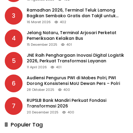
Ramadhan 2026, Terminal Teluk Lamong
3
Bagikan Sembako Gratis dan Takjil untuk
Masyarakat
16 Maret 2026
402
Jelang Nataru, Terminal Arjosari Perketat
4
Pemeriksaan Kelaikan Bus
15 Desember 2025
401
JNE Raih Penghargaan Inovasi Digital Logistik
5
2026, Perkuat Transformasi Layanan
11 April 2026
401
Audiensi Pengurus PWI di Mabes Polri, PWI
6
Dorong Konsistensi MoU Dewan Pers – Polri
28 Oktober 2025
400
RUPSLB Bank Mandiri Perkuat Fondasi
7
Transformasi 2026
20 Desember 2025
400
Populer Tag