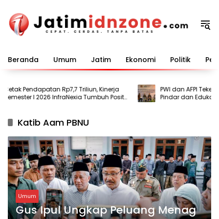
Langsung
ke
konten
Beranda
Umum
Jatim
Ekonomi
Politik
Pem
etak Pendapatan Rp7,7 Triliun, Kinerja
PWI dan AFPI Teken MoU,
emester I 2026 InfraNexia Tumbuh Positif
Pindar dan Edukasi Pub
an Perkuat Daya Saing Industri Digital
Ilegal
Katib Aam PBNU
Umum
Gus Ipul Ungkap Peluang Menag