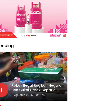
ending
Rokok Ilegal Rugikan Negara,
1
Bea Cukai Gerak Cepat di
Giripurno
11 Agustus 2025
446