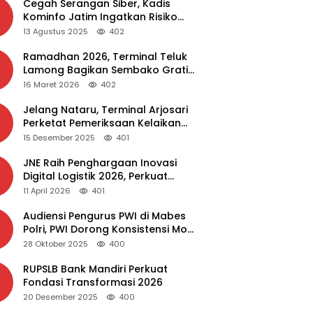
Cegah Serangan Siber, Kadis
Kominfo Jatim Ingatkan Risiko
Malware dari Aplikasi Bajakan
13 Agustus 2025
402
Ramadhan 2026, Terminal Teluk
Lamong Bagikan Sembako Gratis
dan Takjil untuk Masyarakat
16 Maret 2026
402
Jelang Nataru, Terminal Arjosari
Perketat Pemeriksaan Kelaikan
Bus
15 Desember 2025
401
JNE Raih Penghargaan Inovasi
Digital Logistik 2026, Perkuat
Transformasi Layanan
11 April 2026
401
Audiensi Pengurus PWI di Mabes
Polri, PWI Dorong Konsistensi MoU
Dewan Pers – Polri
28 Oktober 2025
400
RUPSLB Bank Mandiri Perkuat
Fondasi Transformasi 2026
20 Desember 2025
400