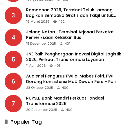
Ramadhan 2026, Terminal Teluk Lamong
3
Bagikan Sembako Gratis dan Takjil untuk
Masyarakat
16 Maret 2026
402
Jelang Nataru, Terminal Arjosari Perketat
4
Pemeriksaan Kelaikan Bus
15 Desember 2025
401
JNE Raih Penghargaan Inovasi Digital Logistik
5
2026, Perkuat Transformasi Layanan
11 April 2026
401
Audiensi Pengurus PWI di Mabes Polri, PWI
6
Dorong Konsistensi MoU Dewan Pers – Polri
28 Oktober 2025
400
RUPSLB Bank Mandiri Perkuat Fondasi
7
Transformasi 2026
20 Desember 2025
400
Populer Tag