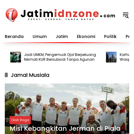
Langsung
ke
konten
Beranda
Umum
Jatim
Ekonomi
Politik
Pem
Jadi UMKM, Pengemudi Ojol Berpeluang
Karhutla M
Nikmati KUR Bersubsidi Tanpa Agunan
Waspadai 
Kebakaran
Jamal Musiala
Olah Raga
Misi Kebangkitan Jerman di Piala