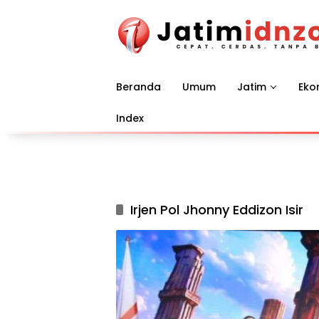
Langsung
ke
konten
Beranda
Umum
Jatim
Eko
Index
Irjen Pol Jhonny Eddizon Isir