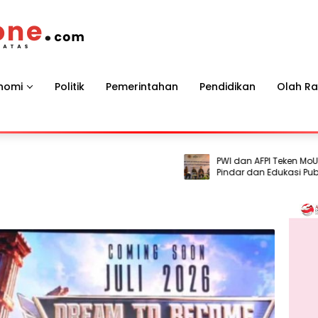
nomi
Politik
Pemerintahan
Pendidikan
Olah R
PWI dan AFPI Teken MoU, Perkuat
Pindar dan Edukasi Publik Ceg
Ilegal