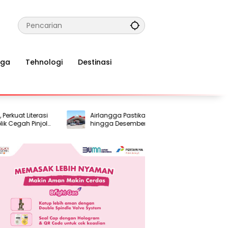
aga
Tehnologi
Destinasi
 Literasi
Airlangga Pastikan Harga Pertalite Aman
ah Pinjol
hingga Desember 2026, APBN Jadi
Penyangga di Tengah Gejolak Global