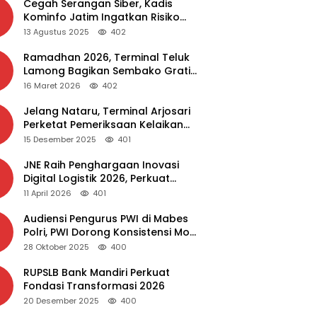
Cegah Serangan Siber, Kadis
Kominfo Jatim Ingatkan Risiko
Malware dari Aplikasi Bajakan
13 Agustus 2025
402
Ramadhan 2026, Terminal Teluk
Lamong Bagikan Sembako Gratis
dan Takjil untuk Masyarakat
16 Maret 2026
402
Jelang Nataru, Terminal Arjosari
Perketat Pemeriksaan Kelaikan
Bus
15 Desember 2025
401
JNE Raih Penghargaan Inovasi
Digital Logistik 2026, Perkuat
Transformasi Layanan
11 April 2026
401
Audiensi Pengurus PWI di Mabes
Polri, PWI Dorong Konsistensi MoU
Dewan Pers – Polri
28 Oktober 2025
400
RUPSLB Bank Mandiri Perkuat
Fondasi Transformasi 2026
20 Desember 2025
400