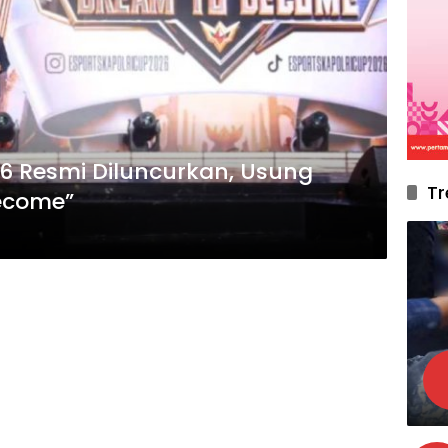
26 Resmi Diluncurkan, Usung
Tr
ecome”