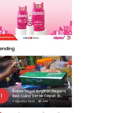
ending
Rokok Ilegal Rugikan Negara,
1
Bea Cukai Gerak Cepat di
Giripurno
11 Agustus 2025
446