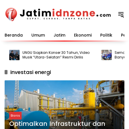
Langsung
ke
konten
Beranda
Umum
Jatim
Ekonomi
Politik
Pem
UNGU Siapkan Konser 30 Tahun, Video
Semarak HU
Musik “Utara-Selatan” Resmi Dirilis
Banyuwang
bagi Warg
investasi energi
Bisnis
Optimalkan Infrastruktur dan