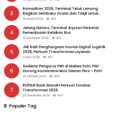
Ramadhan 2026, Terminal Teluk Lamong
3
Bagikan Sembako Gratis dan Takjil untuk
Masyarakat
16 Maret 2026
402
Jelang Nataru, Terminal Arjosari Perketat
4
Pemeriksaan Kelaikan Bus
15 Desember 2025
401
JNE Raih Penghargaan Inovasi Digital Logistik
5
2026, Perkuat Transformasi Layanan
11 April 2026
401
Audiensi Pengurus PWI di Mabes Polri, PWI
6
Dorong Konsistensi MoU Dewan Pers – Polri
28 Oktober 2025
400
RUPSLB Bank Mandiri Perkuat Fondasi
7
Transformasi 2026
20 Desember 2025
400
Populer Tag