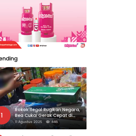
ending
Rokok Ilegal Rugikan Negara,
1
Bea Cukai Gerak Cepat di
Giripurno
11 Agustus 2025
446