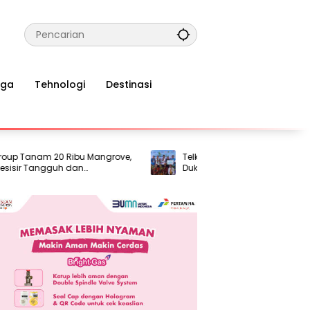
aga
Tehnologi
Destinasi
anam 20 Ribu Mangrove,
TelkomGroup Tanam 20 Ribu Mangr
 Tangguh dan
Dukung Pesisir Tangguh dan
Berkelanjutan