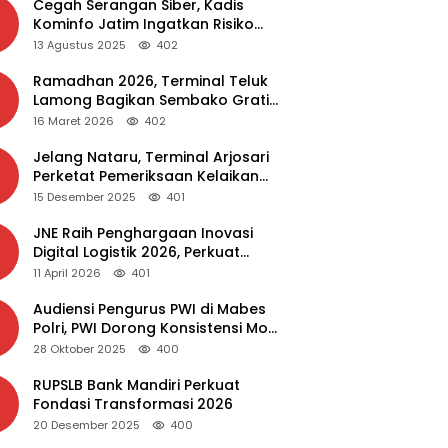
Cegah Serangan Siber, Kadis
Kominfo Jatim Ingatkan Risiko
Malware dari Aplikasi Bajakan
13 Agustus 2025
402
Ramadhan 2026, Terminal Teluk
Lamong Bagikan Sembako Gratis
dan Takjil untuk Masyarakat
16 Maret 2026
402
Jelang Nataru, Terminal Arjosari
Perketat Pemeriksaan Kelaikan
Bus
15 Desember 2025
401
JNE Raih Penghargaan Inovasi
Digital Logistik 2026, Perkuat
Transformasi Layanan
11 April 2026
401
Audiensi Pengurus PWI di Mabes
Polri, PWI Dorong Konsistensi MoU
Dewan Pers – Polri
28 Oktober 2025
400
RUPSLB Bank Mandiri Perkuat
Fondasi Transformasi 2026
20 Desember 2025
400