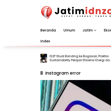
Langsung
ke
konten
Beranda
Umum
Jatim
Eko
Index
IS2P Studi Banding ke Bogasari, Praktisi
Sustainability Pelajari Efisiensi Energi dan
Air
Instagram error