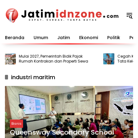
Langsung
ke
konten
Beranda
Umum
Jatim
Ekonomi
Politik
Pem
Mulai 2027, Pemerintah Bidik Pajak
Cegah Keracu
Rumah Kontrakan dan Properti Sewa
Tata Kelola 
industri maritim
Bisnis
Queensway Secondary School