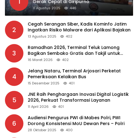
1
Gerak Cepat di Giripurno
11 Agustus 2025
446
Cegah Serangan Siber, Kadis Kominfo Jatim
2
Ingatkan Risiko Malware dari Aplikasi Bajakan
13 Agustus 2025
402
Ramadhan 2026, Terminal Teluk Lamong
3
Bagikan Sembako Gratis dan Takjil untuk
Masyarakat
16 Maret 2026
402
Jelang Nataru, Terminal Arjosari Perketat
4
Pemeriksaan Kelaikan Bus
15 Desember 2025
401
JNE Raih Penghargaan Inovasi Digital Logistik
5
2026, Perkuat Transformasi Layanan
11 April 2026
401
Audiensi Pengurus PWI di Mabes Polri, PWI
6
Dorong Konsistensi MoU Dewan Pers – Polri
28 Oktober 2025
400