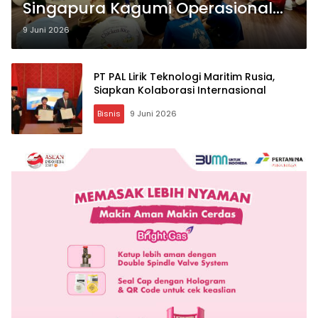
Singapura Kagumi Operasional
Green & Smart Port Teluk Lamong
9 Juni 2026
PT PAL Lirik Teknologi Maritim Rusia,
Siapkan Kolaborasi Internasional
Bisnis
9 Juni 2026