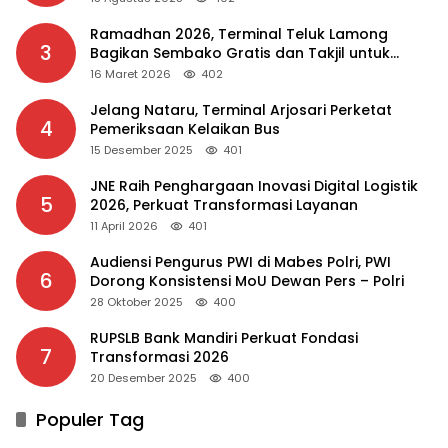
Ramadhan 2026, Terminal Teluk Lamong
3
Bagikan Sembako Gratis dan Takjil untuk
Masyarakat
16 Maret 2026
402
Jelang Nataru, Terminal Arjosari Perketat
4
Pemeriksaan Kelaikan Bus
15 Desember 2025
401
JNE Raih Penghargaan Inovasi Digital Logistik
5
2026, Perkuat Transformasi Layanan
11 April 2026
401
Audiensi Pengurus PWI di Mabes Polri, PWI
6
Dorong Konsistensi MoU Dewan Pers – Polri
28 Oktober 2025
400
RUPSLB Bank Mandiri Perkuat Fondasi
7
Transformasi 2026
20 Desember 2025
400
Populer Tag