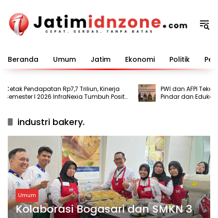
Langsung
ke
konten
Beranda
Umum
Jatim
Ekonomi
Politik
Pem
etak Pendapatan Rp7,7 Triliun, Kinerja
PWI dan AFPI Teken MoU
emester I 2026 InfraNexia Tumbuh Positif
Pindar dan Edukasi Pu
an Perkuat Daya Saing Industri Digital
Ilegal
industri bakery.
Umum
Kolaborasi Bogasari dan SMKN 3