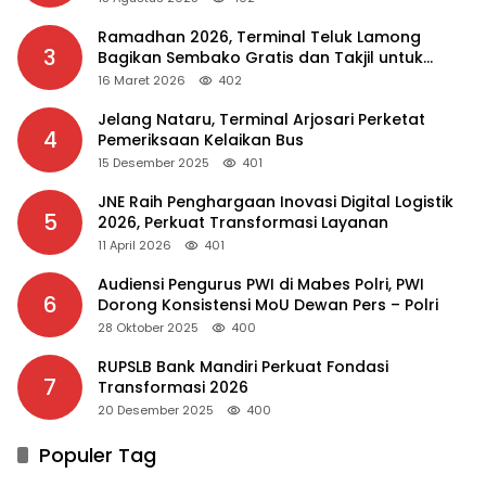
Ramadhan 2026, Terminal Teluk Lamong
3
Bagikan Sembako Gratis dan Takjil untuk
Masyarakat
16 Maret 2026
402
Jelang Nataru, Terminal Arjosari Perketat
4
Pemeriksaan Kelaikan Bus
15 Desember 2025
401
JNE Raih Penghargaan Inovasi Digital Logistik
5
2026, Perkuat Transformasi Layanan
11 April 2026
401
Audiensi Pengurus PWI di Mabes Polri, PWI
6
Dorong Konsistensi MoU Dewan Pers – Polri
28 Oktober 2025
400
RUPSLB Bank Mandiri Perkuat Fondasi
7
Transformasi 2026
20 Desember 2025
400
Populer Tag