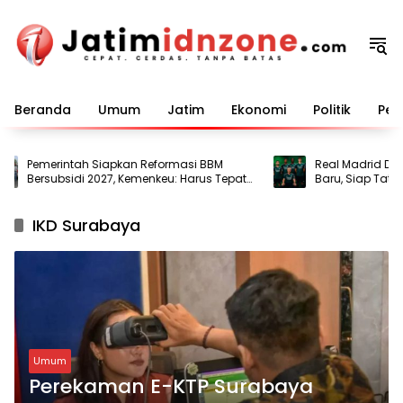
Langsung
ke
konten
Beranda
Umum
Jatim
Ekonomi
Politik
Pem
Pemerintah Siapkan Reformasi BBM
Real Madrid Dat
Bersubsidi 2027, Kemenkeu: Harus Tepat
Baru, Siap Tatap
Sasaran
IKD Surabaya
Umum
Perekaman E-KTP Surabaya