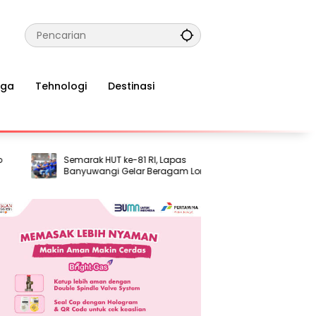
aga
Tehnologi
Destinasi
Semarak HUT ke-81 RI, Lapas
Komnas HAM:
Banyuwangi Gelar Beragam Lomba
Semakin Me
bagi Warga Binaan
Hak Dasar