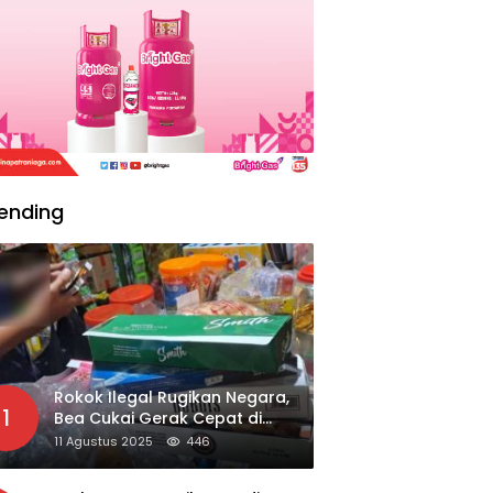
ending
Rokok Ilegal Rugikan Negara,
1
Bea Cukai Gerak Cepat di
Giripurno
11 Agustus 2025
446