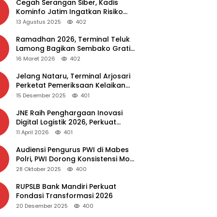
Cegah Serangan Siber, Kadis
Kominfo Jatim Ingatkan Risiko
Malware dari Aplikasi Bajakan
13 Agustus 2025
402
Ramadhan 2026, Terminal Teluk
Lamong Bagikan Sembako Gratis
dan Takjil untuk Masyarakat
16 Maret 2026
402
Jelang Nataru, Terminal Arjosari
Perketat Pemeriksaan Kelaikan
Bus
15 Desember 2025
401
JNE Raih Penghargaan Inovasi
Digital Logistik 2026, Perkuat
Transformasi Layanan
11 April 2026
401
Audiensi Pengurus PWI di Mabes
Polri, PWI Dorong Konsistensi MoU
Dewan Pers – Polri
28 Oktober 2025
400
RUPSLB Bank Mandiri Perkuat
Fondasi Transformasi 2026
20 Desember 2025
400