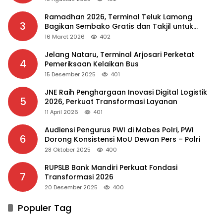
Ramadhan 2026, Terminal Teluk Lamong
3
Bagikan Sembako Gratis dan Takjil untuk
Masyarakat
16 Maret 2026
402
Jelang Nataru, Terminal Arjosari Perketat
4
Pemeriksaan Kelaikan Bus
15 Desember 2025
401
JNE Raih Penghargaan Inovasi Digital Logistik
5
2026, Perkuat Transformasi Layanan
11 April 2026
401
Audiensi Pengurus PWI di Mabes Polri, PWI
6
Dorong Konsistensi MoU Dewan Pers – Polri
28 Oktober 2025
400
RUPSLB Bank Mandiri Perkuat Fondasi
7
Transformasi 2026
20 Desember 2025
400
Populer Tag