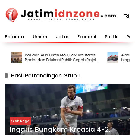
Langsung
ke
konten
Beranda
Umum
Jatim
Ekonomi
Politik
Pem
PWI dan AFPI Teken MoU, Perkuat Literasi
Airlangga 
Pindar dan Edukasi Publik Cegah Pinjol
hingga De
Ilegal
Penyangga
Hasil Pertandingan Grup L
Olah Raga
Inggris Bungkam Kroasia 4-2,