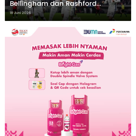
Bellingham dan Rashford
Pastikan Tiga Poin di Grup L
18 Juni 2026