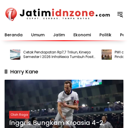
Langsung
ke
konten
Beranda
Umum
Jatim
Ekonomi
Politik
Pem
Cetak Pendapatan Rp7,7 Triliun, Kinerja
PWI dan AFP
Semester I 2026 InfraNexia Tumbuh Positif
Pindar dan
dan Perkuat Daya Saing Industri Digital
Ilegal
Harry Kane
Olah Raga
Inggris Bungkam Kroasia 4-2,