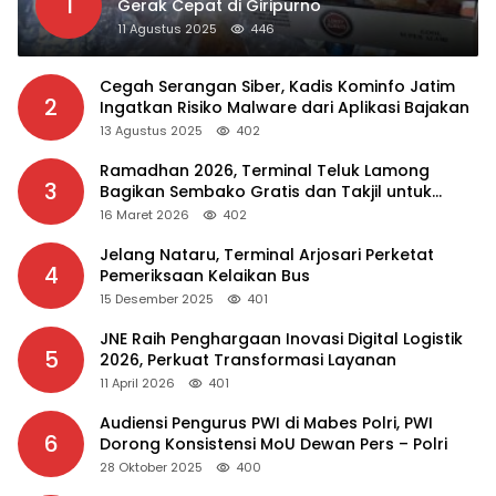
1
Gerak Cepat di Giripurno
11 Agustus 2025
446
Cegah Serangan Siber, Kadis Kominfo Jatim
2
Ingatkan Risiko Malware dari Aplikasi Bajakan
13 Agustus 2025
402
Ramadhan 2026, Terminal Teluk Lamong
3
Bagikan Sembako Gratis dan Takjil untuk
Masyarakat
16 Maret 2026
402
Jelang Nataru, Terminal Arjosari Perketat
4
Pemeriksaan Kelaikan Bus
15 Desember 2025
401
JNE Raih Penghargaan Inovasi Digital Logistik
5
2026, Perkuat Transformasi Layanan
11 April 2026
401
Audiensi Pengurus PWI di Mabes Polri, PWI
6
Dorong Konsistensi MoU Dewan Pers – Polri
28 Oktober 2025
400