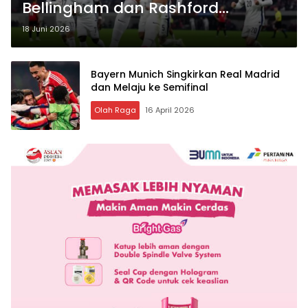
Bellingham dan Rashford
Pastikan Tiga Poin di Grup L
18 Juni 2026
Bayern Munich Singkirkan Real Madrid
dan Melaju ke Semifinal
Olah Raga
16 April 2026